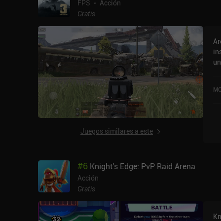
FPS
Acción
Gratis
Ar
in
un
es
eq
MO
ar
qu
he
es
Juegos similares a este
va
qu
no
#
6
Knight's Edge: PvP Raid Arena
ni
ex
Acción
a 
Gratis
en
ca
Kn
si