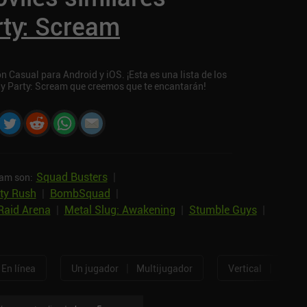
rty: Scream
 Casual para Android y iOS. ¡Esta es una lista de los
gy Party: Scream que creemos que te encantarán!
Squad Busters
|
eam son:
ty Rush
|
BombSquad
|
Raid Arena
|
Metal Slug: Awakening
|
Stumble Guys
|
|
|
En línea
Un jugador
Multijugador
Vertical
Horizo