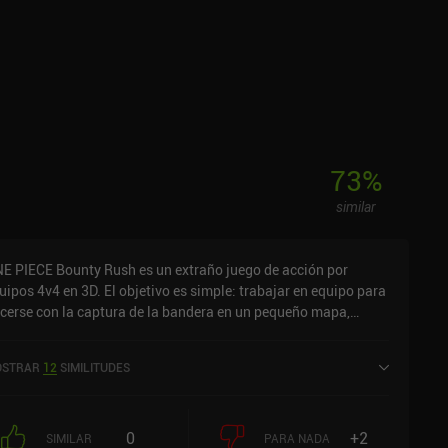
pido, pero hasta ahora, he tenido una gran experiencia como
gador libre. Creo que funciona bien como juego de acción
ltijugador casual.
73
%
similar
E PIECE Bounty Rush es un extraño juego de acción por
uipos 4v4 en 3D. El objetivo es simple: trabajar en equipo para
cerse con la captura de la bandera en un pequeño mapa,
otegiendo la mayoría de ellas durante 3 minutos para ganar. A
sar de haber sido desarrollado por BANDAI NAMCO, la
STRAR
12
SIMILITUDES
gabilidad es lenta, los controles mediocres y el consumo de
tería insoportable. Las pequeñas escenas que se reproducen
ando usamos las habilidades de nuestro personaje durante
0
+2
s combates online en tiempo real hacen que sea casi imposible
SIMILAR
PARA NADA