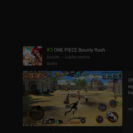
rá
ju
mu
#
3
ONE PIECE Bounty Rush
Acción
Lucha contra
Gratis
ON
eq
ha
pr
pe
MO
ju
ba
cu
lo