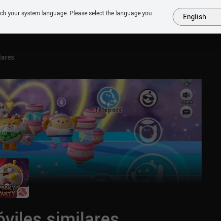
tch your system language. Please select the language you
English
MÁS
PRÓXIMOS
SIMILARES
COLECCIONES
TOP
lares
viles similares