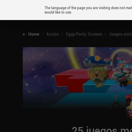
Android
The language of the page you are visiting does not ma
would like to use.
iOS
Home
Acción
Eggy Party: Scream
Juegos simi
25 juegos mó