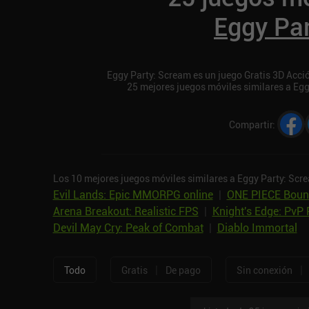
Eggy Pa
Eggy Party: Scream es un juego Gratis 3D Acción
25 mejores juegos móviles similares a Eg
Compartir
:
Los 10 mejores juegos móviles similares a Eggy Party: Scr
Evil Lands: Epic MMORPG online
|
ONE PIECE Boun
Arena Breakout: Realistic FPS
|
Knight's Edge: PvP 
Devil May Cry: Peak of Combat
|
Diablo Immortal
|
|
Todo
Gratis
De pago
Sin conexión