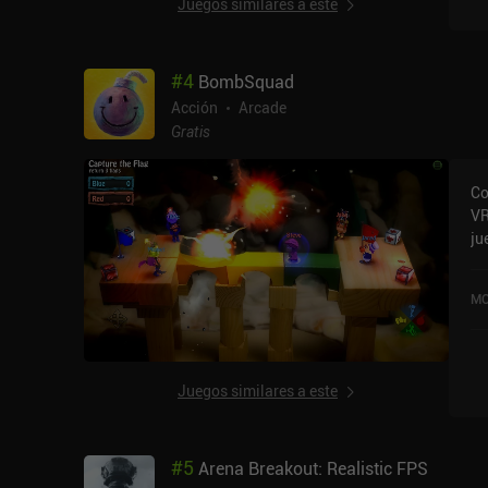
Juegos similares a este
ac
qu
ma
#
4
BombSquad
cu
Acción
Arcade
Gratis
Co
VR
ju
po
am
MO
se
au
an
ta
Juegos similares a este
re
#
5
Arena Breakout: Realistic FPS