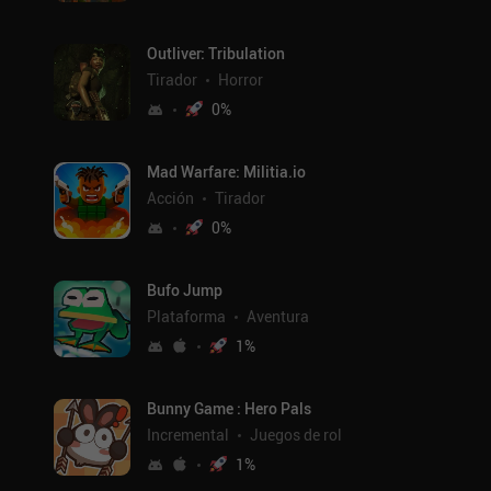
Outliver: Tribulation
Tirador
Horror
0
%
Mad Warfare: Militia.io
Acción
Tirador
0
%
Bufo Jump
Plataforma
Aventura
1
%
Bunny Game : Hero Pals
Incremental
Juegos de rol
1
%