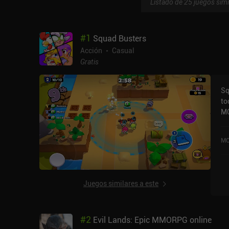
Listado de 25 juegos simi
#
1
Squad Busters
Acción
Casual
Gratis
Sq
to
MO
Em
al
MO
su
en
quietos. El oro se
se
Juegos similares a este
es
ge
mo
#
2
Evil Lands: Epic MMORPG online
de g