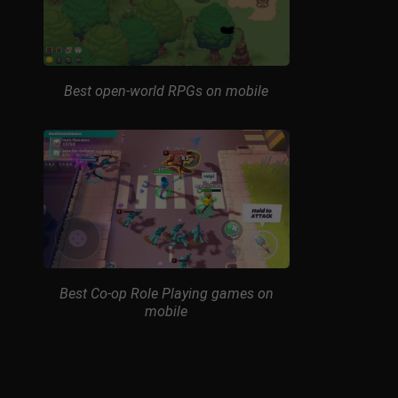
Best open-world RPGs on mobile
Best Co-op Role Playing games on
mobile