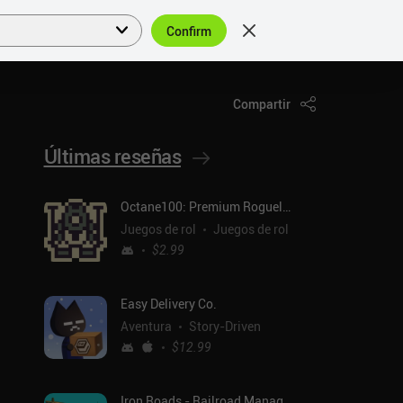
Confirm
Acceder
ES
Compartir
Últimas reseñas
Octane100: Premium Roguelike
Juegos de rol
Juegos de rol
$2.99
Easy Delivery Co.
Aventura
Story-Driven
$12.99
Iron Roads - Railroad Manager