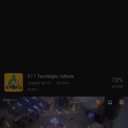
repartidos por el mundo. En algún momento, podremos incluso
comprar nuestra propia casa para realizar todas estas tareas en
un único lugar. Un poco como en un juego de simulador agrícola.
Aunque me ha gustado el ágil sistema de combate, su
implementación podría mejorar un poco. Por ejemplo, el d-pad
para los ataques direccionales no siempre orienta correctamente a
nuestro personaje, lo que provoca fallos insignificantes y daños
innecesarios. Para evitarlo, he tenido que colocarme de forma que
sólo atacara en las direcciones cardinales, lo que ha acabado con
parte de la diversión. Sin embargo, no es tan malo cuando se juega
con un mando. Arcane Vale es un juego premium que cuesta 5,99
dólares en Android y 4,99 dólares en iOS. Aunque su parte de
#
17
Torchlight: Infinite
agricultura no me pareció demasiado divertida ni siquiera
78
%
Juegos de rol
Acción
necesaria, el juego me proporcionó muchas horas de juego RPG de
similar
acción realmente divertido.
Gratis