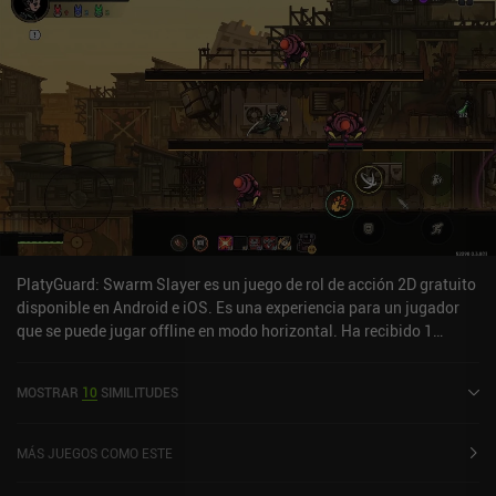
PlatyGuard: Swarm Slayer es un juego de rol de acción 2D gratuito
disponible en Android e iOS. Es una experiencia para un jugador
que se puede jugar offline en modo horizontal. Ha recibido 1
valoración de usuario de la comunidad MiniReview. PlatyGuard:
Swarm Slayer se lanzó en noviembre de 2025 y tiene una
MOSTRAR
10
SIMILITUDES
valoración actual de 4,8 sobre 5,0 en Google Play y de 4,8 sobre 5,0
en la App Store de iOS.
MÁS JUEGOS COMO ESTE