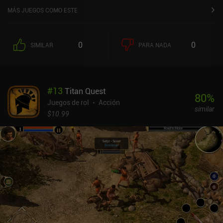
MÁS JUEGOS COMO ESTE
0
0
SIMILAR
PARA NADA
#
13
Titan Quest
80
%
Juegos de rol
Acción
similar
$10.99