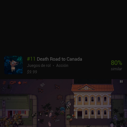
también depende en gran medida del azar, ya que las ventajas
aleatorias que se nos ofrecen al subir de nivel a menudo influyen
más en nuestro progreso que nuestra habilidad en el juego. Por
último, recoger suficiente oro es un auténtico suplicio, lo que hace
que los anuncios "opcionales" sean casi necesarios, por no
mencionar que los anuncios forzados aparecen después de cada
subida de nivel. Solomon's Boneyard se monetiza mediante iAPs
de hasta 3,99 $ para eliminar los anuncios y conseguir más oro al
instante.
#
11
Death Road to Canada
80
%
Juegos de rol
Acción
similar
$9.99