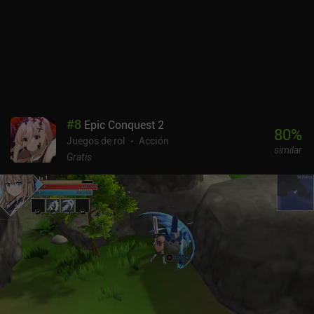
frustrantes pueden superarse. The Castle es un juego de pago de
0,99 $, con una versión demo aparte para que puedas probarlo
antes de comprarlo. El juego tiene un aspecto primitivo, pero a mí
personalmente me gustó su atmósfera de desolación, su paleta de
colores sombríos y los bellos escenarios, en los que el
desarrollador sin duda puso mucho empeño. Si puedes soportar
sus incómodos controles y su naturaleza hardcore, es bastante
entretenido.
#
8
Epic Conquest 2
80
%
Juegos de rol
Acción
similar
Gratis