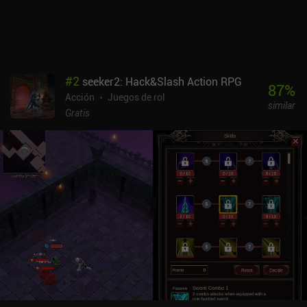
Afortunadamente, el juego se actualiza de forma activa y los
controles táctiles son sólidos, aunque también admite mandos.
Phantom Tower se monetiza a través de un iAP de 0,99 $ para
obtener más espacio en el inventario y otro iAP de 12,99 $ que
activa un filtro de botín QoL, elimina los anuncios de revivir y
#
2
seeker2: Hack&Slash Action RPG
desbloquea cuatro clases adicionales. Lo que no se elimina son
87
%
Acción
Juegos de rol
los anuncios incentivados para evitar el coste del crafting y entrar
similar
en los puntos de control del suelo. La experiencia free-to-play es
Gratis
buena, pero el desbloqueo del juego completo sin duda mejora la
experiencia. Es un RPG competente, perfecto para los amantes de
los roguelikes pesados, sólo necesita pulirse un poco más.