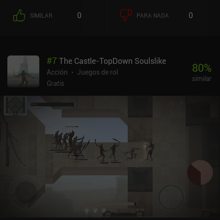
0
0
SIMILAR
PARA NADA
#
7
The Castle-TopDown Soulslike
80
%
Acción
Juegos de rol
similar
Gratis