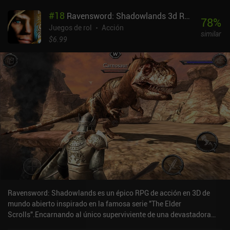
se pueden personalizar drásticamente mediante modificadores de
#
18
Ravensword: Shadowlands 3d RPG
habilidad. Por ejemplo, un modificador puede reducir el daño de
78
%
una habilidad pero aumentar su número de proyectiles. Esto y las
Juegos de rol
Acción
similar
rápidas actualizaciones del árbol de talentos crearon una
$6.99
sensación de progresión constante que me gustó mucho.Por
desgracia, los primeros combates son tan fáciles que podemos
quedarnos quietos mientras atacamos a los enemigos. Para ser
justos, arar a través de miles de monstruos es divertido por
derecho propio, y los jefes eventualmente se vuelven lo
suficientemente difíciles como para que sea necesario esquivar. El
brillante estilo artístico de ciencia ficción y fantasía es fantástico,
pero el botín que equipamos no aparece en nuestro personaje y la
mayoría de las animaciones de las habilidades son un poco
decepcionantes. Y aunque los controles son buenos, no hay
compatibilidad con mandos Bluetooth.Torchlight Infinite se
monetiza mediante un pase de batalla, ventas por tiempo limitado
e iAPs para un sistema gacha con mascotas de auto-looting que
también dan grandes aumentos de estadísticas. Aunque el pago
Ravensword: Shadowlands es un épico RPG de acción en 3D de
por ganar no es tan elevado como en Diablo Immortal, tampoco es
mundo abierto inspirado en la famosa serie "The Elder
genial, así que no te dejes engañar. El lado positivo es que no hay
Scrolls".Encarnando al único superviviente de una devastadora
PvP.Es un juego que se acerca a la grandeza, así que si no esperas
embestida demoníaca, nuestro objetivo es recorrer el continente