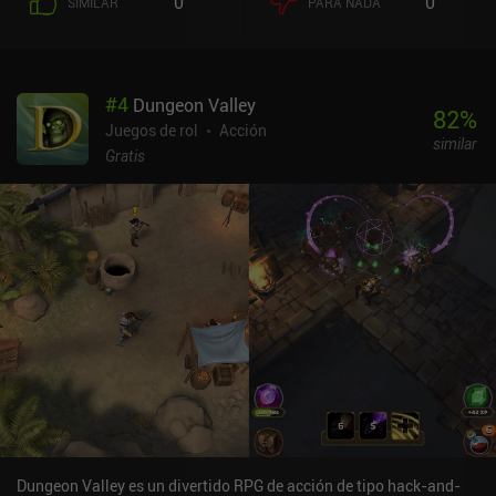
0
0
SIMILAR
PARA NADA
#
4
Dungeon Valley
82
%
Juegos de rol
Acción
similar
Gratis
Dungeon Valley es un divertido RPG de acción de tipo hack-and-