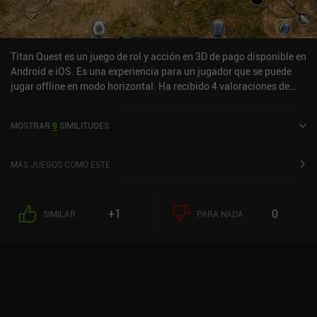
Titan Quest es un juego de rol y acción en 3D de pago disponible en
Android e iOS. Es una experiencia para un jugador que se puede
jugar offline en modo horizontal. Ha recibido 4 valoraciones de
usuarios de la comunidad MiniReview. Titan Quest se lanzó en
julio de 2016 y tiene una valoración actual de 3,7 sobre 5,0 en
MOSTRAR
9
SIMILITUDES
Google Play y de 4,4 sobre 5,0 en la App Store de iOS.
MÁS JUEGOS COMO ESTE
+1
0
SIMILAR
PARA NADA