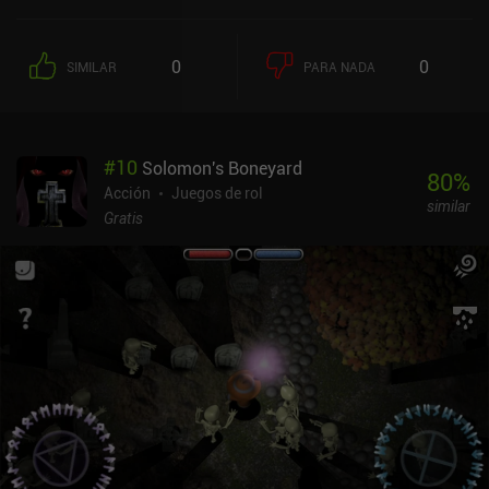
0
0
SIMILAR
PARA NADA
#
10
Solomon's Boneyard
80
%
Acción
Juegos de rol
similar
Gratis