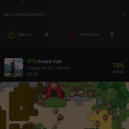
en la App Store de iOS.
MÁS JUEGOS COMO ESTE
0
0
SIMILAR
PARA NADA
#
16
Arcane Vale
78
%
Juegos de rol
Acción
similar
$5.99