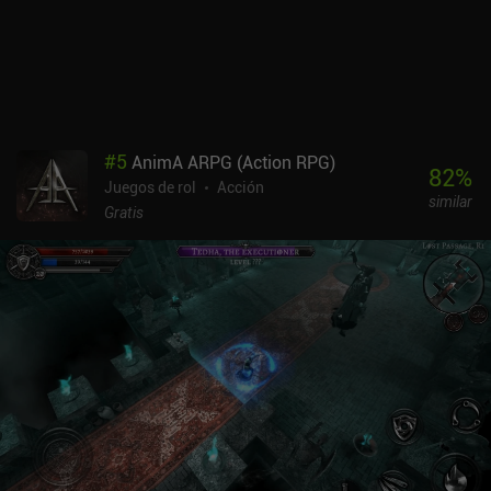
vemos empujados a matar rápido por un considerable
multiplicador de monedas y XP que aumenta si mantenemos
nuestra racha de muertes. Esto crea una experiencia de ritmo
rápido que me ha gustado mucho.El juego se hace un poco
repetitivo, ya que hay relativamente pocas mazmorras y la
progresión gira exclusivamente en torno a las habilidades y el
equipo, pero su experiencia de juego básica sigue siendo
#
5
AnimA ARPG (Action RPG)
agradable y es perfecta para sesiones de juego cortas. Es un
82
%
Juegos de rol
Acción
comienzo prometedor para un juego en desarrollo activo, y ahora
similar
sólo necesita más contenido, tipos de mazmorras y nuevas
Gratis
armas.Dungeon Valley se monetiza a través de iAPs para oro y
mascotas que aumentan ligeramente la caída de oro y la
regeneración de salud. Dado que el botín procede casi
exclusivamente de los monstruos, los iAP nunca son necesarios y
no entorpecen la experiencia free-to-play.