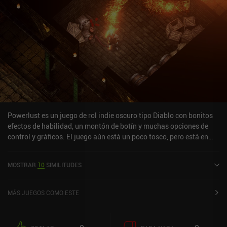
Powerlust es un juego de rol indie oscuro tipo Diablo con bonitos
efectos de habilidad, un montón de botín y muchas opciones de
control y gráficos. El juego aún está un poco tosco, pero está en
fase beta y recibe actualizaciones frecuentes, así que tiene mucho
potencial. Lo más destacable es el sistema de habilidades del
MOSTRAR
10
SIMILITUDES
juego, que nos permite mantener dos habilidades en cualquier
momento (se pueden intercambiar individualmente), utilizando
una habilidad deslizando el dedo hacia arriba en la pantalla, y la
MÁS JUEGOS COMO ESTE
otra deslizando el dedo hacia abajo. Es una mecánica interesante.
¡Por cierto, de momento no hay monetización!