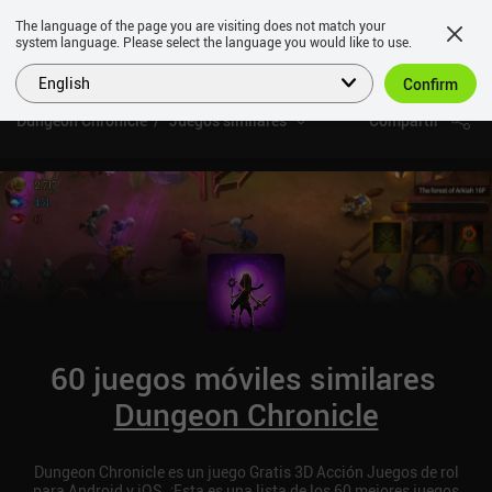
The language of the page you are visiting does not match your
system language. Please select the language you would like to use.
English
Confirm
Dungeon Chronicle
Juegos similares
Compartir
60 juegos móviles similares
Dungeon Chronicle
Dungeon Chronicle es un juego Gratis 3D Acción Juegos de rol
para Android y iOS. ¡Esta es una lista de los 60 mejores juegos