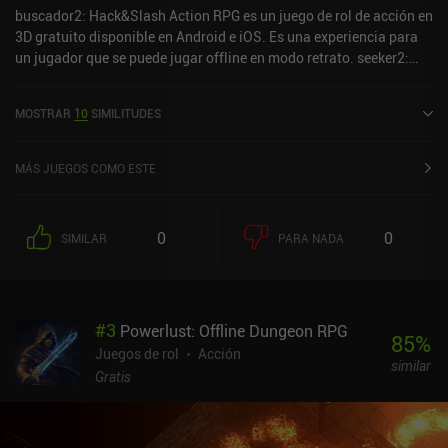
buscador2: Hack&Slash Action RPG es un juego de rol de acción en
3D gratuito disponible en Android e iOS. Es una experiencia para
un jugador que se puede jugar offline en modo retrato. seeker2:
Hack&Slash Action RPG se lanzó en septiembre de 2023 y tiene
una valoración actual de 4,2 sobre 5,0 en Google Play y de 4,5
MOSTRAR
10
SIMILITUDES
sobre 5,0 en la App Store de iOS.
MÁS JUEGOS COMO ESTE
0
0
SIMILAR
PARA NADA
#
3
Powerlust: Offline Dungeon RPG
85
%
Juegos de rol
Acción
similar
Gratis