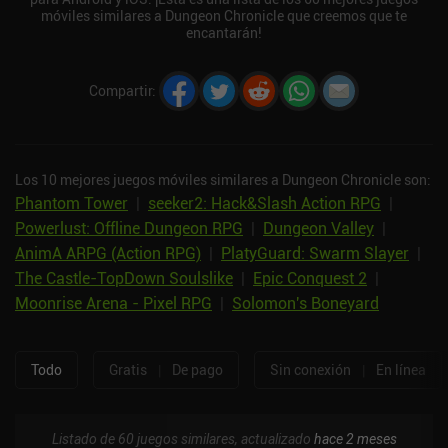
móviles similares a Dungeon Chronicle que creemos que te
encantarán!
Compartir
:
Los 10 mejores juegos móviles similares a Dungeon Chronicle son:
Phantom Tower
|
seeker2: Hack&Slash Action RPG
|
Powerlust: Offline Dungeon RPG
|
Dungeon Valley
|
AnimA ARPG (Action RPG)
|
PlatyGuard: Swarm Slayer
|
The Castle-TopDown Soulslike
|
Epic Conquest 2
|
Moonrise Arena - Pixel RPG
|
Solomon's Boneyard
Todo
Gratis
|
De pago
Sin conexión
|
En línea
Listado de 60 juegos similares, actualizado
hace 2 meses