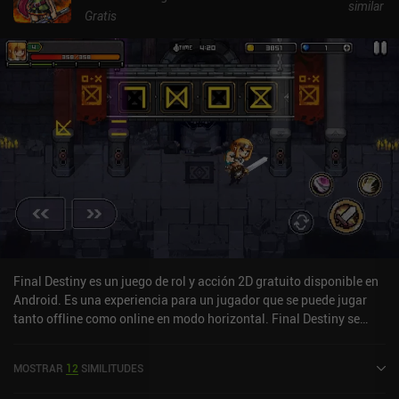
similar
campaña sea aún más gratificante, y la dificultad está en general
Gratis
bien equilibrada. Los controles táctiles funcionan como era de
esperar, pero el juego también es compatible con mandos. Me
habría encantado ver un modo multijugador para animar las
cosas, pero el modo para un jugador sigue proporcionando mucha
diversión generada aleatoriamente, lo que justifica el precio único
de 9,99 $.
Final Destiny es un juego de rol y acción 2D gratuito disponible en
Android. Es una experiencia para un jugador que se puede jugar
tanto offline como online en modo horizontal. Final Destiny se
lanzó en enero de 2020 y tiene una valoración actual de 4,4 sobre
5,0 en Google Play.
MOSTRAR
12
SIMILITUDES