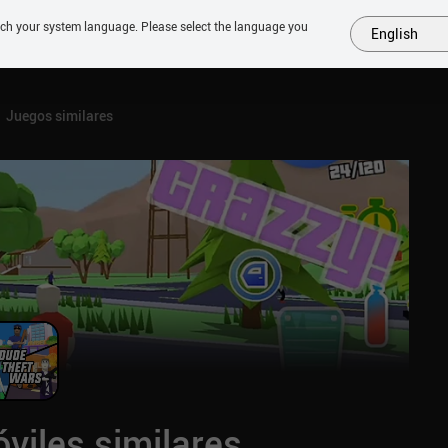
tch your system language. Please select the language you
English
MÁS
PRÓXIMOS
SIMILARES
COLECCIONES
TOP
Juegos similares
viles similares