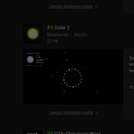
Juegos similares a este
#
4
Solar 2
Simulación
Acción
$2.99
So
un
ha
un
tr
MO
nu
en
ah
gr
Juegos similares a este
sa
de
fo
#
5
GTA: Chinatown Wars
pe