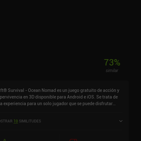
73
%
similar
ft® Survival - Ocean Nomad es un juego gratuito de acción y
pervivencia en 3D disponible para Android e iOS. Se trata de
a experiencia para un solo jugador que se puede disfrutar
nto sin conexión como en línea, en modo horizontal. Ha
cibido 2 valoraciones de los usuarios de la comunidad
STRAR
10
SIMILITUDES
niReview. Raft® Survival - Ocean Nomad se lanzó en julio de
18 y tiene actualmente una puntuación de 4,3 sobre 5,0 en
ogle Play y de 4,6 sobre 5,0 en la App Store de iOS.