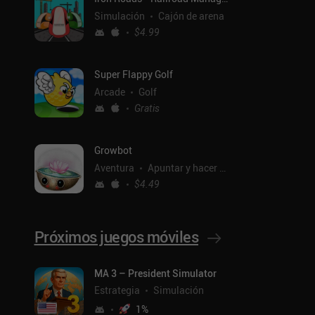
Simulación
Cajón de arena
$4.99
Super Flappy Golf
Arcade
Golf
Gratis
Growbot
Aventura
Apuntar y hacer clic
$4.49
Próximos juegos móviles
MA 3 – President Simulator
ntal
Estrategia
Simulación
1
%