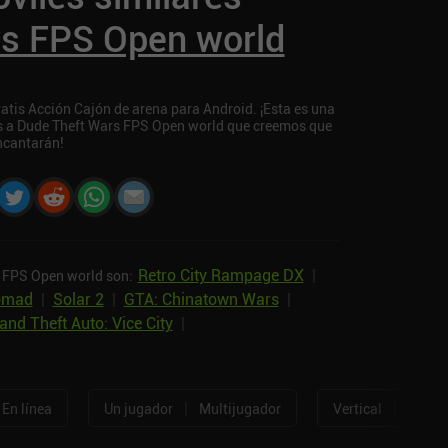
rs FPS Open world
tis Acción Cajón de arena para Android. ¡Esta es una
res a Dude Theft Wars FPS Open world que creemos que
ncantarán!
Retro City Rampage DX
|
s FPS Open world son:
Nomad
|
Solar 2
|
GTA: Chinatown Wars
|
and Theft Auto: Vice City
|
|
|
En línea
Un jugador
Multijugador
Vertical
Horizo