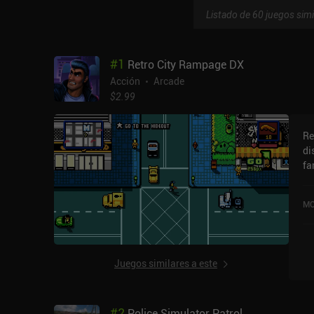
Listado de 60 juegos simi
#
1
Retro City Rampage DX
Acción
Arcade
$2.99
Re
di
fa
pi
y 
MO
pa
cr
rá
ac
Juegos similares a este
cu
el
at
#
2
Police Simulator Patrol
to