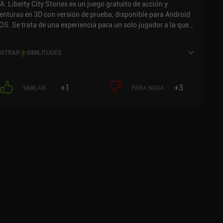
A: Liberty City Stories es un juego gratuito de acción y
egos de acción o quieran explorar uno de los títulos más
enturas en 3D con versión de prueba, disponible para Android
ngulares de la franquicia GTA.
iOS. Se trata de una experiencia para un solo jugador a la que
 puede jugar sin conexión en modo horizontal. Ha recibido 8
loraciones de los usuarios de la comunidad MiniReview. GTA:
STRAR
9
SIMILITUDES
berty City Stories se lanzó en febrero de 2016 y tiene
tualmente una puntuación de 3,9 sobre 5,0 en Google Play y de
4 sobre 5,0 en la App Store de iOS.
+1
+3
SIMILAR
PARA NADA