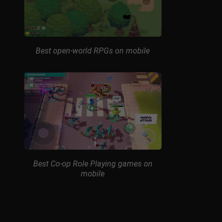
Best open-world RPGs on mobile
Best Co-op Role Playing games on
mobile