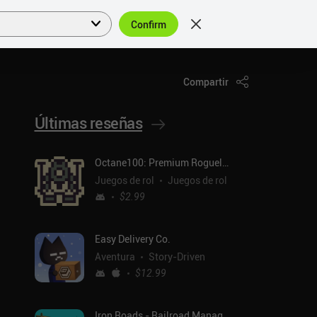
Confirm
Acceder
ES
Compartir
Últimas reseñas
Octane100: Premium Roguelike
Juegos de rol
Juegos de rol
$2.99
Easy Delivery Co.
Aventura
Story-Driven
$12.99
Iron Roads - Railroad Manager