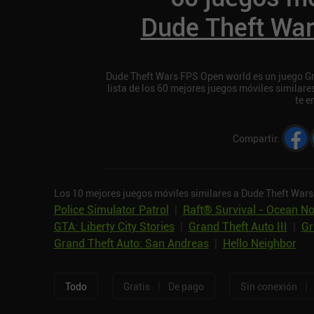
Dude Theft Wa
Dude Theft Wars FPS Open world es un juego Gra
lista de los 60 mejores juegos móviles simila
te e
Compartir
:
Los 10 mejores juegos móviles similares a Dude Theft War
Police Simulator Patrol
|
Raft® Survival - Ocean 
GTA: Liberty City Stories
|
Grand Theft Auto III
|
Gr
Grand Theft Auto: San Andreas
|
Hello Neighbor
|
|
Todo
Gratis
De pago
Sin conexión