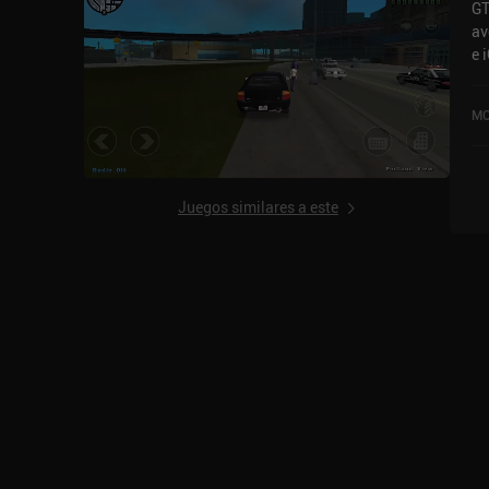
GT
ju
av
si
e 
se
va
MO
Li
ac
4,
Juegos similares a este