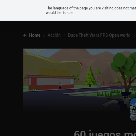
Android
The language of the page you are visiting does not ma
would like to use.
iOS
Home
Acción
Dude Theft Wars FPS Open world
60 juegos mó