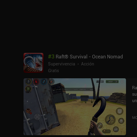
#
3
Raft® Survival - Ocean Nomad
Supervivencia
Acción
Gratis
Ra
su
un
ta
re
MO
Mi
20
Go