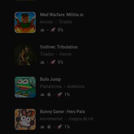
Mad Warfare: Militia.io
Acción
Tirador
0
%
Outliver: Tribulation
Tirador
Horror
0
%
Bufo Jump
Plataforma
Aventura
1
%
Bunny Game : Hero Pals
Incremental
Juegos de rol
1
%