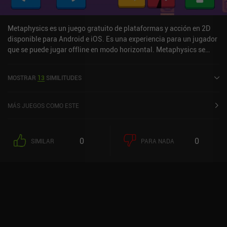
de energía, anuncios incentivados que facilitan la supervivencia e
iAPs para cajas de botín que proporcionan mejor equipo y
materiales de mejora. En particular, no hay anuncios forzados,
Metaphysics es un juego gratuito de plataformas y acción en 2D
pero aparte de eso, la monetización es comparable a la de otros
disponible para Android e iOS. Es una experiencia para un jugador
Archero-likes.
que se puede jugar offline en modo horizontal. Metaphysics se
lanzó en mayo de 2020 y tiene una valoración actual de 4,5 sobre
5,0 en Google Play y de 5 sobre 5,0 en la App Store de iOS.
MOSTRAR
13
SIMILITUDES
MÁS JUEGOS COMO ESTE
0
0
SIMILAR
PARA NADA