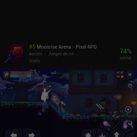
juego -y con muchos otros del mismo género- es que es una
mierda morir en el último nivel y luego tener que pasar por todos
los niveles fáciles una y otra vez. Los potenciadores tampoco dan
un gran aumento de poder, así que tenemos que confiar en mejorar
nuestras habilidades para ganar.ScourgeBringer cuesta 6,99 $ en
Android y 5,99 $ en iOS. La ausencia de anuncios o iAPs para
boosts o revives lo convierte en una experiencia genial y muy
#
5
Moonrise Arena - Pixel RPG
desafiante. Es un juego pulido con horas de contenido que los fans
74
%
Acción
Juegos de rol
del género deben probar.
similar
Gratis