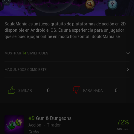
SouloMania es un juego gratuito de plataformas de acción en 2D
disponible en Android e iOS. Es una experiencia para un jugador
que se puede jugar online en modo horizontal. SouloMania se
lanzó en noviembre de 2023 y tiene una valoración actual de 4,6
sobre 5,0 en Google Play y de 4,4 sobre 5,0 en la App Store de iOS.
MOSTRAR
14
SIMILITUDES
MÁS JUEGOS COMO ESTE
0
0
SIMILAR
PARA NADA
#
9
Gun & Dungeons
72
%
Acción
Tirador
similar
Gratis