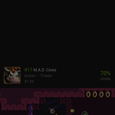
cambiar entre dos cabezas distintas en cualquier momento, y
actualizarlas para mejorar sus estadísticas y desbloquear más
habilidades. La progresión permanente viene en forma de mejoras
de estadísticas que compramos en una tienda entre partida y
partida. También rescatamos poco a poco a personajes que
desbloquean nuevas características en nuestra base. Mi mayor
decepción con el juego es su gran repetitividad. En lugar de niveles
generados proceduralmente, tenemos un conjunto limitado de
ubicaciones prediseñadas que rápidamente se vuelven aburridas.
Otro problema es la escasa compatibilidad con los mandos, ya que
muchos modelos no funcionan, a pesar de las afirmaciones del
desarrollador. Por desgracia, los controles táctiles no son
cómodos, y los constantes fallos de pulsación en el fragor de la
#
17
M.A.D. Cows
batalla a menudo nos cuestan la vida. Skul: The Hero Slayer es un
70
%
Acción
Tirador
juego premium de 7,99 $ sin anuncios ni iAPs. A pesar del molesto
similar
lag y la falta de respuesta de los controles, el juego sigue
$1.99
ofreciendo un gran entretenimiento a los fans de los juegos de
plataformas de acción. Esperemos que estos problemas se
solucionen en el futuro.