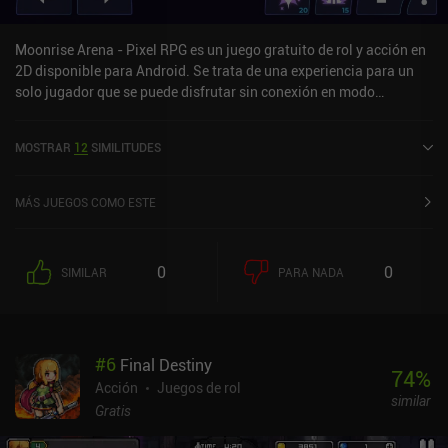
Moonrise Arena - Pixel RPG es un juego gratuito de rol y acción en
2D disponible para Android. Se trata de una experiencia para un
solo jugador que se puede disfrutar sin conexión en modo
horizontal. Moonrise Arena - Pixel RPG se lanzó en enero de 2019 y
cuenta actualmente con una valoración de 4,3 sobre 5,0 en Google
MOSTRAR
12
SIMILITUDES
Play.
MÁS JUEGOS COMO ESTE
0
0
SIMILAR
PARA NADA
#
6
Final Destiny
74
%
Acción
Juegos de rol
similar
Gratis