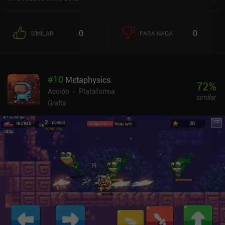
son mucho más cortos que los de Archero, la mayor diferencia es
que los monstruos sueltan potenciadores que duran hasta que
morimos. Podemos equiparnos tres de ellos a la vez, tras lo cual se
0
0
SIMILAR
PARA NADA
nos pide que sustituyamos uno de los existentes si queremos uno
nuevo. La mayoría de ellos añaden a nuestro personaje divertidas
modificaciones propias de un bullet hell, como aumentar el
número de balas, y también los hay de distintas rarezas.Entre nivel
#
10
Metaphysics
y nivel, nos hacemos más fuertes equipando y mejorando el nuevo
72
%
equipo y las armas que encontramos en el juego. Del mismo modo,
Acción
Plataforma
similar
podemos gastar oro en subir de nivel atributos que añaden
Gratis
mejoras permanentes a las estadísticas.Me ha gustado que la
experiencia de combate resulte algo más atractiva, con montones
de armas divertidas con las que experimentar y que cambian
drásticamente en función de los potenciadores que equipemos.Mi
mayor queja es que los niveles son demasiado cortos: justo
cuando empezamos a conseguir los mejores potenciadores, el
nivel se acaba. Por suerte, el modo supervivencia ayuda a
compensarlo. Aparte de eso, muchos textos y elementos de la
interfaz son demasiado pequeños y no se escalan correctamente.
Esto hace que el juego parezca algo menos pulido que sus
competidores.Gun & Dungeons se monetiza a través de un sistema