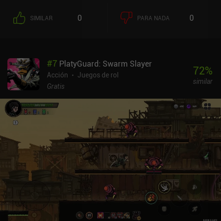
0
0
SIMILAR
PARA NADA
#
7
PlatyGuard: Swarm Slayer
72
%
Acción
Juegos de rol
similar
Gratis