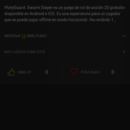
PlatyGuard: Swarm Slayer es un juego de rol de acción 2D gratuito
disponible en Android e iOS. Es una experiencia para un jugador
que se puede jugar offline en modo horizontal. Ha recibido 1
valoración de usuario de la comunidad MiniReview. PlatyGuard:
Swarm Slayer se lanzó en noviembre de 2025 y tiene una
MOSTRAR
12
SIMILITUDES
valoración actual de 4,8 sobre 5,0 en Google Play y de 4,8 sobre 5,0
en la App Store de iOS.
MÁS JUEGOS COMO ESTE
0
0
SIMILAR
PARA NADA