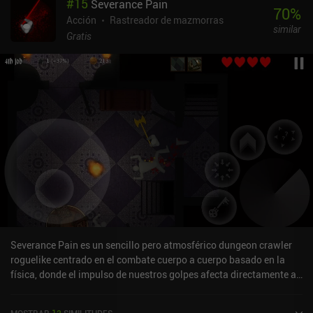
#
15
Severance Pain
70
%
Acción
Rastreador de mazmorras
similar
Gratis
Severance Pain es un sencillo pero atmosférico dungeon crawler
roguelike centrado en el combate cuerpo a cuerpo basado en la
física, donde el impulso de nuestros golpes afecta directamente al
daño infligido. Jugamos como un gestor de adquisiciones de
objetos perdidos que se aventura en instalaciones fuertemente