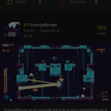
0
0
SIMILAR
PARA NADA
aleatorios, posadas en las que podemos comer para obtener salud
y potenciadores, y tiendas que venden equipo. Sin embargo, lo que
realmente hace que el juego sea único son los distintos tipos de
armas, que funcionan de formas diferentes, y la gran cantidad de
#
4
ScourgeBringer
accesorios que añaden interesantes mejoras para que cada
76
%
partida resulte fresca y original.Una encantadora característica de
Acción
Juegos de rol
similar
calidad de vida en la que se centra Dungreed es el viaje rápido.
$6.99
Muchas habitaciones tienen pequeñas puertas entre las que
podemos saltar, e incluso en el mundo exterior podemos saltar
entre los PNJ. El movimiento centrado en correr y saltar es genial,
y los controles táctiles están bien. Pero el juego resulta realmente
increíble cuando se juega con un mando, que añade un control
asombroso durante el combate. El único inconveniente es que la
función de apuntar automáticamente no es útil cuando se usa el
mando, y me he visto obligado a tocar la pantalla para algunas
cosas menores pero necesarias. Dungreed es un juego premium de
4,99 $ sin anuncios ni iAP, lo que lo convierte en una opción
fantástica. No te puedes equivocar con este juego, ya que la
jugabilidad es muy divertida, los gráficos pixelados son geniales y
la música es increíble.
ScourgeBringer es un roguelike épico de acción y plataformas en el