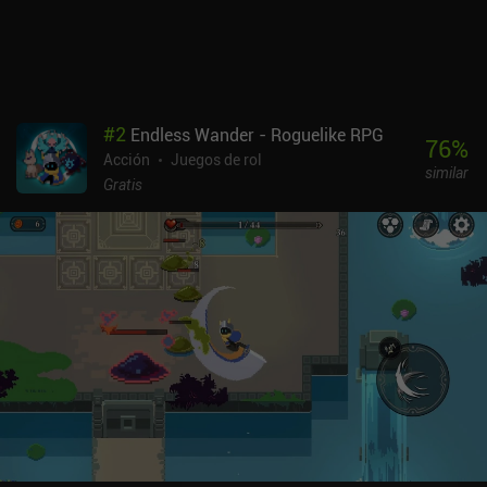
mediante anuncios forzados e incentivados, e iAPs para una
moneda premium que también elimina los anuncios forzados. A
pesar de la dificultad, Corebound sigue siendo un juego de acción
sencillo que funciona bien en partidas cortas.
#
2
Endless Wander - Roguelike RPG
76
%
Acción
Juegos de rol
similar
Gratis