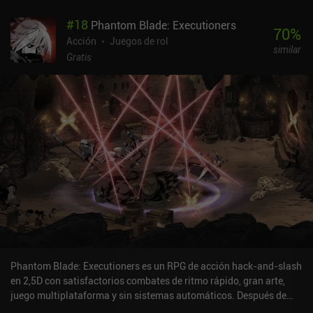
#
18
Phantom Blade: Executioners
70
%
Acción
Juegos de rol
similar
Gratis
Phantom Blade: Executioners es un RPG de acción hack-and-slash
en 2,5D con satisfactorios combates de ritmo rápido, gran arte,
juego multiplataforma y sin sistemas automáticos. Después de
elegir uno de los cuatro personajes con los que jugar, el juego se