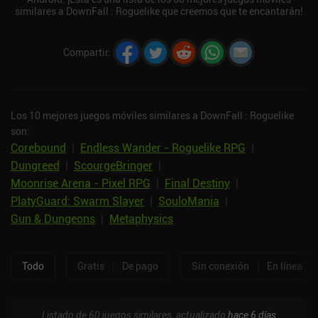
similares a DownFall : Roguelike que creemos que te encantarán!
Compartir
:
Los 10 mejores juegos móviles similares a DownFall : Roguelike
son:
Corebound
|
Endless Wander - Roguelike RPG
|
Dungreed
|
ScourgeBringer
|
Moonrise Arena - Pixel RPG
|
Final Destiny
|
PlatyGuard: Swarm Slayer
|
SouloMania
|
Gun & Dungeons
|
Metaphysics
Todo
Gratis
|
De pago
Sin conexión
|
En línea
Listado de 60 juegos similares, actualizado
hace 6 días