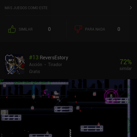
MÁS JUEGOS COMO ESTE
0
0
SIMILAR
PARA NADA
#
13
ReversEstory
72
%
Acción
Tirador
similar
Gratis