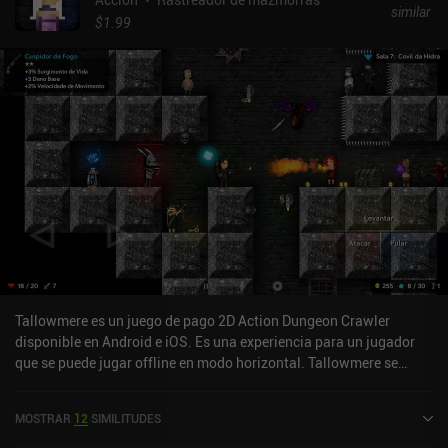
similar
nivel, una tienda nos ofrece una gran variedad de armas,
$1.99
armaduras e incluso implantes corporales que mejoran nuestras
características de combate. La campaña es más bien corta, pero
hay un modo de supervivencia sin fin perfecto para cualquiera que
disfrute de la acción dura y sangrienta. Aunque los controles están
perfectamente adaptados a las pantallas táctiles y ofrecen
algunas opciones de personalización, la interfaz de usuario está
portada directamente de PC, lo que significa que el texto y los
elementos de control son a veces demasiado pequeños. Sin
embargo, para los fans de los shooters de calidad, esto no será un
problema.Esta versión premium de Alien Shooter se vende por 4,99
$ sin iAP ni anuncios, y ofrece la misma experiencia que los
jugadores de PC. También hay una versión gratuita con anuncios,
recompensas diarias, cajas de botín, mejoras de equipo, iAP y
otras mecánicas Free-to-Play. Esta versión se ha desarrollado
Tallowmere es un juego de pago 2D Action Dungeon Crawler
pensando en los móviles y podría ser más apropiada para
disponible en Android e iOS. Es una experiencia para un jugador
jugadores ocasionales.
que se puede jugar offline en modo horizontal. Tallowmere se
lanzó en mayo de 2015 y tiene una valoración actual de 4,6 sobre
5,0 en Google Play y de 4,7 sobre 5,0 en la App Store de iOS.
MOSTRAR
12
SIMILITUDES