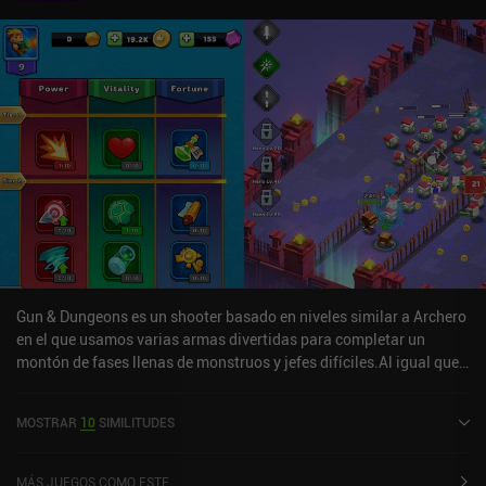
Gun & Dungeons es un shooter basado en niveles similar a Archero
en el que usamos varias armas divertidas para completar un
montón de fases llenas de monstruos y jefes difíciles.Al igual que
en Archero, nuestro personaje dispara automáticamente a
nuestros enemigos cuando nos quedamos quietos, lo que significa
MOSTRAR
10
SIMILITUDES
que tenemos que encontrar un equilibrio entre movernos para
evitar los ataques entrantes y quedarnos quietos para infligir
daño.Aparte de que los niveles de campaña de Gun & Dungeons
MÁS JUEGOS COMO ESTE