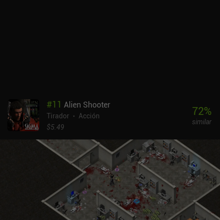
#
11
Alien Shooter
72
%
Tirador
Acción
similar
$5.49