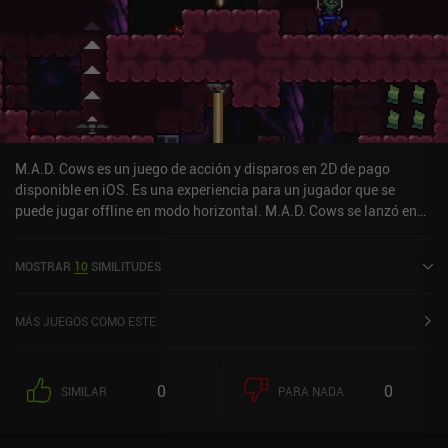
M.A.D. Cows es un juego de acción y disparos en 2D de pago
disponible en iOS. Es una experiencia para un jugador que se
puede jugar offline en modo horizontal. M.A.D. Cows se lanzó en
diciembre de 2023 y tiene una valoración actual de 4 sobre 5,0 en
iOS App Store.
MOSTRAR
10
SIMILITUDES
MÁS JUEGOS COMO ESTE
0
0
SIMILAR
PARA NADA