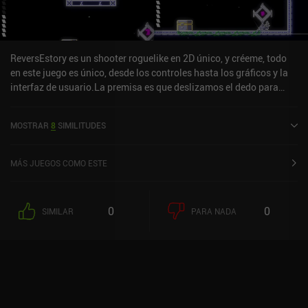
ReversEstory es un shooter roguelike en 2D único, y créeme, todo
en este juego es único, desde los controles hasta los gráficos y la
interfaz de usuario.La premisa es que deslizamos el dedo para
saltar por cada mapa mientras recogemos piezas de equipo de los
cofres y tocamos para disparar flechas y acabar con los enemigos.
MOSTRAR
8
SIMILITUDES
Al terminar un mapa, podemos seleccionar uno de los dos
atributos aleatorios que influirán en el siguiente mapa generado
aleatoriamente, y seguimos así todo el tiempo que podamos
MÁS JUEGOS COMO ESTE
sobrevivir.Las batallas contra jefes en ReversEstory son
desafiantes y divertidas, y aunque el juego está muy mal traducido
(del japonés), la monetización es muy relajada, con un par de iAPs
0
0
SIMILAR
PARA NADA
para apoyar al desarrollador, y algunos anuncios aquí y allá.