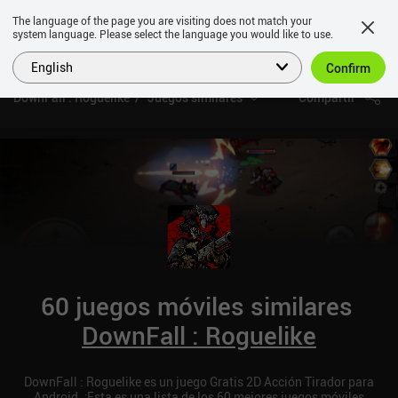
The language of the page you are visiting does not match your
system language. Please select the language you would like to use.
English
Confirm
DownFall : Roguelike
Juegos similares
Compartir
60 juegos móviles similares
DownFall : Roguelike
DownFall : Roguelike es un juego Gratis 2D Acción Tirador para
Android. ¡Esta es una lista de los 60 mejores juegos móviles