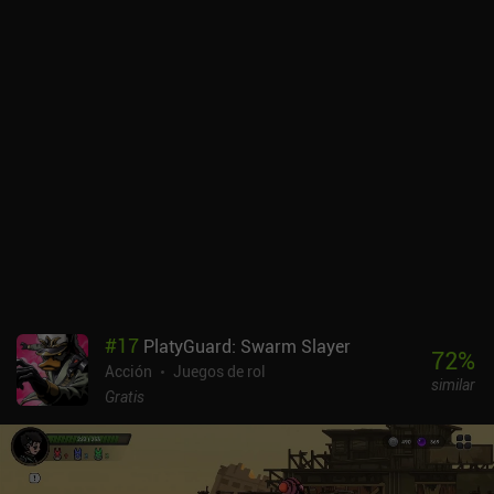
#
17
PlatyGuard: Swarm Slayer
72
%
Acción
Juegos de rol
similar
Gratis