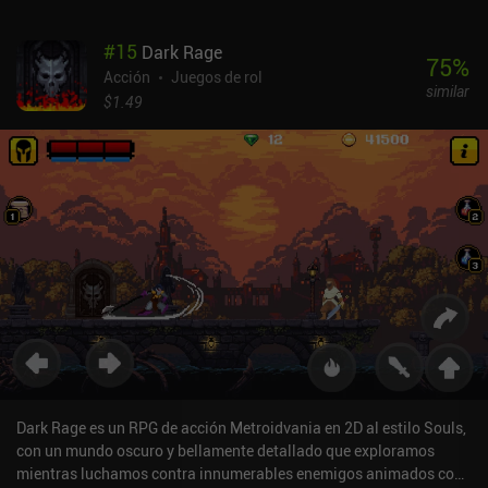
entrantes, ya que no están bloqueadas, todo lo cual crea una gran
experiencia de combate. Sin embargo, las animaciones de ataque
#
15
Dark Rage
son lentas, lo que hace que el combate resulte un poco rígido.Entre
75
%
oleada y oleada mejoramos las unidades, fabricamos equipo y
Acción
Juegos de rol
similar
mejoramos nuestros muros y nuestro héroe con cristales, que se
$1.49
consiguen lentamente, lo que nos obliga a tomar decisiones
estratégicas sobre en qué centrarnos. Por suerte, podemos
cambiar el nivel de dificultad en cualquier momento y, si perdemos
una oleada, se activa un inteligente sistema de equilibrio que nos
ofrece la aparición gratuita de mercenarios para que nos ayuden la
próxima vez.El juego incluye una campaña de 30 oleadas, varias
aldeas por las que podemos luchar e incluso modos cooperativo
en tiempo real y PvP para jugar con amigos en línea o a través de
Wi-Fi.El estilo artístico se mantiene sorprendentemente bien, pero
el rendimiento no siempre es fluido y, en ocasiones, experimenté
lag en mi dispositivo. Por suerte, los ajustes gráficos y de
resolución pueden resolverlo.Heroes and Castles 2 es un juego
premium de 2,99 $ con iAPs para conseguir cristales más rápido.
Estos iAPs no son en absoluto necesarios para disfrutar y terminar
Dark Rage es un RPG de acción Metroidvania en 2D al estilo Souls,
el juego, pero lo hacen más fácil. Como una de las mezclas más
con un mundo oscuro y bellamente detallado que exploramos
singulares de RPG de acción y juego de estrategia, es una
mientras luchamos contra innumerables enemigos animados con
recomendación fácil.