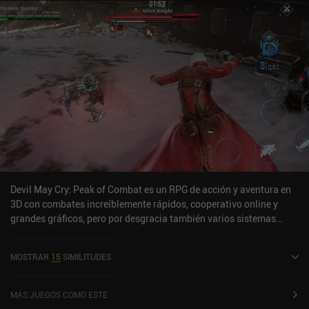
Devil May Cry: Peak of Combat es un RPG de acción y aventura en
3D con combates increíblemente rápidos, cooperativo online y
grandes gráficos, pero por desgracia también varios sistemas
gacha y pay-to-win. El modo de juego principal consiste en llevar
a tres personajes en varias misiones de campaña y modos de
MOSTRAR
15
SIMILITUDES
juego en los que usamos ataques estándar, habilidades especiales
y combos perfectamente sincronizados para infligir daño.
También podemos cambiar de personaje en cualquier momento
MÁS JUEGOS COMO ESTE
para activar poderosas habilidades, o incluso saltar para seguir