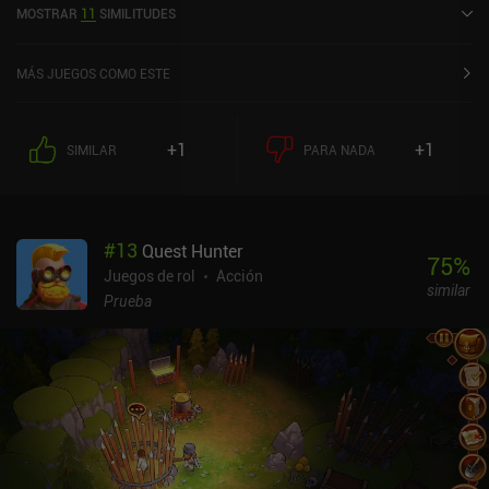
para la moneda, un pase de temporada y suscripciones mensuales.
MOSTRAR
11
SIMILITUDES
Play.
Pero con personajes equilibrados y muchos recursos, la
experiencia free-to-play sigue siendo genial.
MÁS JUEGOS COMO ESTE
+1
+1
SIMILAR
PARA NADA
#
13
Quest Hunter
75
%
Juegos de rol
Acción
similar
Prueba