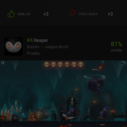
luchando en el aire. El combate es sin duda el punto fuerte del
juego, y los jefes y monstruos tienen un aspecto impresionante. Me
+3
+3
SIMILAR
PARA NADA
recuerda un poco a Honkai Impact 3rd. Por desgracia, hay
demasiadas escenas que interrumpen la fluidez del juego. Y
cuanto más jugaba, más frustrantes me resultaban. Cuando no
estamos luchando, podemos desbloquear nuevos héroes, armas y
#
4
Reaper
cartas que aumentan las estadísticas, o mejorar las existentes de
81
%
muchas formas distintas. Esto puede sonar muy bien, pero
Acción
Juegos de rol
similar
asegurarse de que todo está actualizado al último nivel pronto
Prueba
empezó a parecer una tarea pesada. El juego también incluye
cooperativo online y PvP en tiempo real. El modo cooperativo era
decente, pero el PvP parece que hay que pagar para ganar, a pesar
de los intentos de igualar las condiciones. Aunque el estilo
artístico es genial y sorprendentemente pulido, la interfaz está
llena de menús y "puntos rojos" que nos instan a comprobar
constantemente todos los sistemas. Devil May Cry: Peak of
Combat se monetiza mediante un pase de batalla, un sistema de
energía y montones de iAP para conseguir gacha y recursos. Se
puede disfrutar como jugador libre, pero me temo que el final del
juego se convertirá en un enorme engorro. Es un juego difícil de
puntuar porque el combate se desarrolla muy bien, especialmente