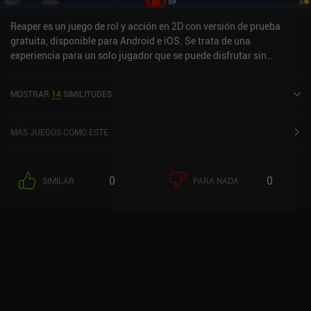
con un mando. Pero otras áreas carecen gravemente. En definitiva,
no es el juego de DMC que los fans esperaban, pero quizá puedas
Reaper es un juego de rol y acción en 2D con versión de prueba
disfrutarlo durante un tiempo.
gratuita, disponible para Android e iOS. Se trata de una
experiencia para un solo jugador que se puede disfrutar sin
conexión en modo horizontal. Ha recibido una valoración de un
usuario de la comunidad MiniReview. Reaper se lanzó en
MOSTRAR
14
SIMILITUDES
septiembre de 2013 y tiene actualmente una puntuación de 4,2
sobre 5,0 en Google Play y de 4,5 sobre 5,0 en la App Store de iOS.
MÁS JUEGOS COMO ESTE
0
0
SIMILAR
PARA NADA