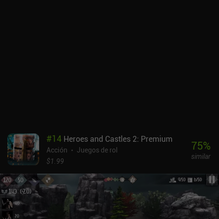
limitado de antorchas, por lo que debemos ser estratégicos a la
hora de usarlas.A lo largo del juego, podemos destruir árboles,
minerales y cajas para recoger recursos que nos servirán para
fabricar nuevo equipo y pociones. Al morir, perdemos parte de los
recursos de nuestro inventario, pero simplemente resucitamos en
el campamento o al principio de la mazmorra. Así que, aunque
morimos con facilidad, la pena de muerte no es aplastante.La
personalización del personaje se limita a equipar el botín y
mejorar una de las cuatro estadísticas básicas, como los PV y el
daño, lo que significa que la experiencia RPG de acción es algo
básica. Aun así, no puedo evitar sentir que el juego se parece un
poco a un Eternium menos centrado en el hack 'n' slash, que es un
juego que disfruté mucho. Quest Hunter es gratuito durante las
#
14
Heroes and Castles 2: Premium
primeras localizaciones, tras las cuales un único iAP de 9,99 $
75
%
Acción
Juegos de rol
desbloquea el juego completo. Es relativamente caro y se puede
similar
completar en unas 15 horas, pero también ofrece una cantidad
$1.99
decente de rejugabilidad, y la prueba significa que al menos
podemos evaluar el juego antes de comprarlo.