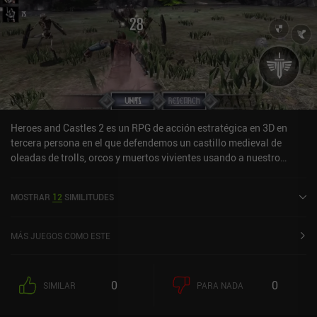
Heroes and Castles 2 es un RPG de acción estratégica en 3D en
tercera persona en el que defendemos un castillo medieval de
oleadas de trolls, orcos y muertos vivientes usando a nuestro
héroe y un ejército de unidades que luchan a nuestro lado.Tras
iniciar una oleada, salimos corriendo por la puerta de la ciudad
MOSTRAR
12
SIMILITUDES
para combatir a los atacantes y gastamos puntos para engendrar
unidades que contrarresten a los enemigos. Aunque nuestro héroe
inflige mucho más daño que estas unidades, el gran número de
MÁS JUEGOS COMO ESTE
enemigos significa que no ganaremos a menos que generemos
continuamente nuevas unidades usando los puntos que ganamos
automáticamente con el tiempo.Todas nuestras unidades sirven
0
0
SIMILAR
PARA NADA
para diferentes propósitos estratégicos, el combate es muy
dinámico e incluso podemos movernos para esquivar las flechas