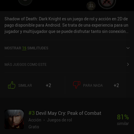
Shadow of Death: Dark Knight es un juego de rol y acción en 2D de
pago disponible para Android. Se trata de una experiencia para un
jugador y multijugador que se puede disfrutar tanto sin conexión
como en línea, en modo horizontal. Shadow of Death: Dark Knight
se lanzó en abril de 2018 y cuenta actualmente con una valoración
MOSTRAR
15
SIMILITUDES
de 4,8 sobre 5,0 en Google Play.
MÁS JUEGOS COMO ESTE
+2
+2
SIMILAR
PARA NADA
#
3
Devil May Cry: Peak of Combat
81
%
Acción
Juegos de rol
similar
Gratis