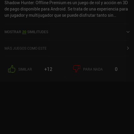
Shadow Hunter: Offline Premium es un juego de rol y acción en 3D
de pago disponible para Android. Se trata de una experiencia para
un jugador y multijugador que se puede disfrutar tanto sin
conexión como en línea en modo horizontal. Ha recibido una
valoración de un usuario de la comunidad de MiniReview. Shadow
MOSTRAR
20
SIMILITUDES
Hunter: Offline Premium se lanzó en mayo de 2022 y tiene
actualmente una valoración de 4,7 sobre 5,0 en Google Play.
MÁS JUEGOS COMO ESTE
+12
0
SIMILAR
PARA NADA