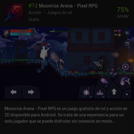
#
12
Moonrise Arena - Pixel RPG
rápidamente en el repetitivo ritmo de rotación de otros juegos
75
%
gacha. Durante la exploración, colocamos plataformas mineras,
Acción
Juegos de rol
similar
construimos tirolinas para viajar rápido y torres de transmisión
Gratis
para transferir energía. Al igual que en Death Stranding, los
edificios de otros jugadores también aparecen ocasionalmente en
nuestro mundo. Pero aparte de eso, la exploración deja mucho que
desear. Desde el punto de vista técnico, el juego es cine absoluto.
Arquitecturas elegantes, paisajes que parecen vivos, diseños de
personajes únicos y una interfaz de usuario futurista: los efectos
visuales son simplemente magníficos. Por desgracia, Endfield
adolece de demasiados tutoriales que interrumpen el juego. El
combate y la exploración también parecen demasiado
superficiales, aunque el juego sigue estando en mejor estado que
Genshin y WW en su lanzamiento. De lo único que no tengo queja
es de la gestión de las fábricas. Es una gran mecánica básica,
aunque muy simplificada en comparación con los juegos de
construcción de fábricas puros. Los personajes y las armas se
Moonrise Arena - Pixel RPG es un juego gratuito de rol y acción en
desbloquean mediante un banner gacha que utiliza una moneda
2D disponible para Android. Se trata de una experiencia para un
premium que también ganamos con el juego. Por suerte, hay un
solo jugador que se puede disfrutar sin conexión en modo
sistema de recompensas, y el desarrollador es conocido por ser
horizontal. Moonrise Arena - Pixel RPG se lanzó en enero de 2019 y
bastante generoso. Arknights: Endfield se monetiza mediante iAPs
cuenta actualmente con una valoración de 4,3 sobre 5,0 en Google