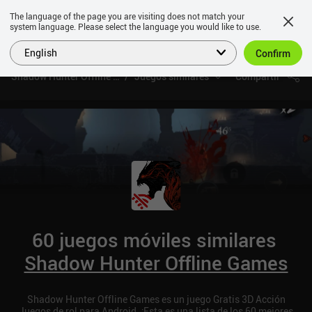
The language of the page you are visiting does not match your
system language. Please select the language you would like to use.
English
Confirm
Shadow Hunter Offline Games
Juegos similares
Compartir
60 juegos móviles similares
Shadow Hunter Offline Games
Shadow Hunter Offline Games es un juego Gratis 3D Acción
Juegos de rol para Android. ¡Esta es una lista de los 60 mejores