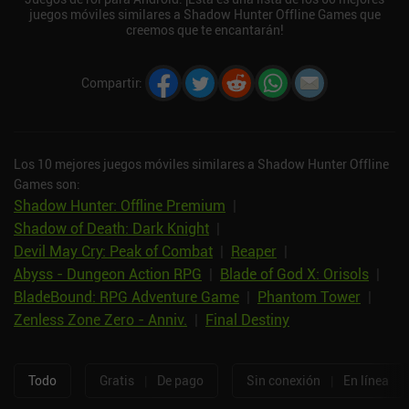
juegos móviles similares a Shadow Hunter Offline Games que
creemos que te encantarán!
Compartir
:
Los 10 mejores juegos móviles similares a Shadow Hunter Offline
Games son:
Shadow Hunter: Offline Premium
|
Shadow of Death: Dark Knight
|
Devil May Cry: Peak of Combat
|
Reaper
|
Abyss - Dungeon Action RPG
|
Blade of God X: Orisols
|
BladeBound: RPG Adventure Game
|
Phantom Tower
|
Zenless Zone Zero - Anniv.
|
Final Destiny
Todo
Gratis
|
De pago
Sin conexión
|
En línea