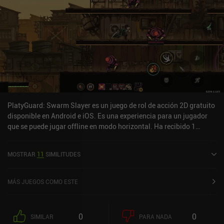
PlatyGuard: Swarm Slayer es un juego de rol de acción 2D gratuito
disponible en Android e iOS. Es una experiencia para un jugador
que se puede jugar offline en modo horizontal. Ha recibido 1
valoración de usuario de la comunidad MiniReview. PlatyGuard:
Swarm Slayer se lanzó en noviembre de 2025 y tiene una
MOSTRAR
11
SIMILITUDES
valoración actual de 4,8 sobre 5,0 en Google Play y de 4,8 sobre 5,0
en la App Store de iOS.
MÁS JUEGOS COMO ESTE
0
0
SIMILAR
PARA NADA