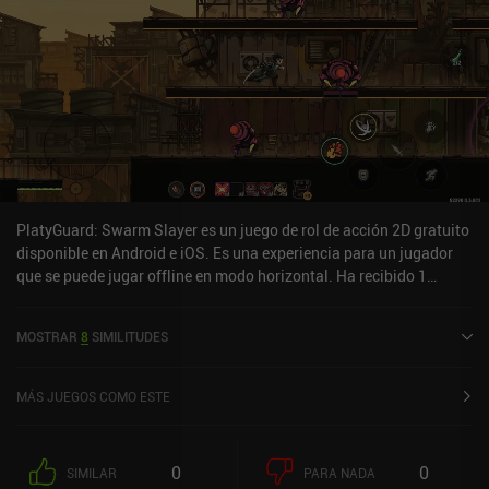
PlatyGuard: Swarm Slayer es un juego de rol de acción 2D gratuito
disponible en Android e iOS. Es una experiencia para un jugador
que se puede jugar offline en modo horizontal. Ha recibido 1
valoración de usuario de la comunidad MiniReview. PlatyGuard:
Swarm Slayer se lanzó en noviembre de 2025 y tiene una
MOSTRAR
8
SIMILITUDES
valoración actual de 4,8 sobre 5,0 en Google Play y de 4,8 sobre 5,0
en la App Store de iOS.
MÁS JUEGOS COMO ESTE
0
0
SIMILAR
PARA NADA