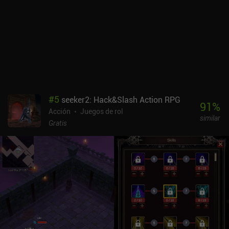
#
5
seeker2: Hack&Slash Action RPG
91
%
Acción
Juegos de rol
similar
Gratis