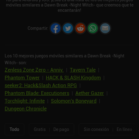
móviles similares a Dawn Break -Night Witch- que creemos que te
encantarán!
Compartir
:
Los 10 mejores juegos móviles similares a Dawn Break -Night
Witch- son:
Zenless Zone Zero - Anniv.
|
Tavern Tale
|
Phantom Tower
|
HACK & SLASH Kingdom
|
seeker2: Hack&Slash Action RPG
|
Phantom Blade: Executioners
|
Aether Gazer
|
Torchlight: Infinite
|
Solomon's Boneyard
|
Dungeon Chronicle
Todo
Gratis
|
De pago
Sin conexión
|
En línea