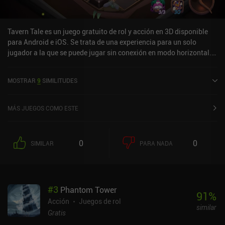
Tavern Tale es un juego gratuito de rol y acción en 3D disponible
para Android e iOS. Se trata de una experiencia para un solo
jugador a la que se puede jugar sin conexión en modo horizontal.
Tavern Tale salió al mercado en enero de 2026 y cuenta
actualmente con una valoración de 4,1 sobre 5,0 en Google Play y
MOSTRAR
9
SIMILITUDES
de 4,2 sobre 5,0 en la App Store de iOS.
MÁS JUEGOS COMO ESTE
0
0
SIMILAR
PARA NADA
#
3
Phantom Tower
91
%
Acción
Juegos de rol
similar
Gratis