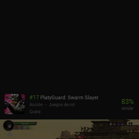
el proceso.
#
17
PlatyGuard: Swarm Slayer
83
%
Acción
Juegos de rol
similar
Gratis