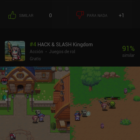
poderosas habilidades que se activan automáticamente. Al subir
de nivel, mejoramos nuestras habilidades eligiendo una de las tres
0
+1
SIMILAR
PARA NADA
mejoras aleatorias para una de ellas. La mayoría de ellas vienen
con interesantes contrapartidas, como mejorar el enfriamiento de
la habilidad pero reducir el daño base. El combate es muy fluido y
sus sistemas son bastante profundos. Es un juego claramente
#
4
HACK & SLASH Kingdom
hecho por alguien que ama el género. Podemos volver al pueblo en
91
%
cualquier momento para guardar el botín que hayamos
Acción
Juegos de rol
similar
encontrado. A partir de ahí, podemos mejorar permanentemente
Gratis
las estadísticas de nuestro personaje, fabricar nuevo equipo o
subir el nivel de los objetos existentes. El estilo artístico es
refrescantemente limpio, pero algunos textos son diminutos y el
juego resulta demasiado fácil durante los primeros 10-15 pisos.
Aunque forma parte del juego, puede que a algunos no les guste
tener que gestionar con cuidado el limitado inventario.
Afortunadamente, el juego se actualiza de forma activa y los
controles táctiles son sólidos, aunque también admite mandos.
Phantom Tower se monetiza a través de un iAP de 0,99 $ para
obtener más espacio en el inventario y otro iAP de 12,99 $ que
activa un filtro de botín QoL, elimina los anuncios de revivir y
desbloquea cuatro clases adicionales. Lo que no se elimina son