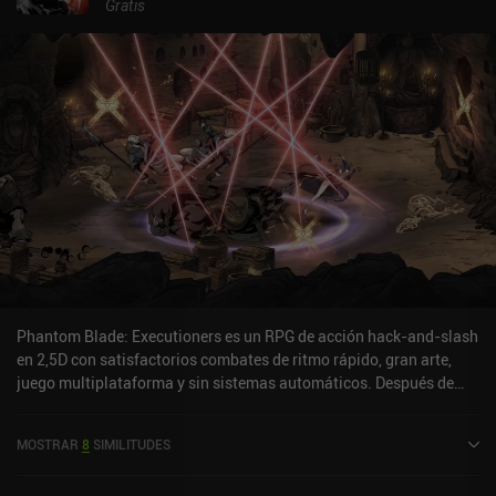
Gratis
Phantom Blade: Executioners es un RPG de acción hack-and-slash
en 2,5D con satisfactorios combates de ritmo rápido, gran arte,
juego multiplataforma y sin sistemas automáticos. Después de
elegir uno de los cuatro personajes con los que jugar, el juego se
divide en niveles de campaña tipo mazmorra compuestos por
MOSTRAR
8
SIMILITUDES
varias zonas, incluidas ubicaciones ocultas con recompensas
extra. Corremos por estos niveles, saltamos, esquivamos los