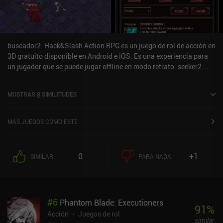
buscador2: Hack&Slash Action RPG es un juego de rol de acción en
3D gratuito disponible en Android e iOS. Es una experiencia para
un jugador que se puede jugar offline en modo retrato. seeker2:
Hack&Slash Action RPG se lanzó en septiembre de 2023 y tiene
una valoración actual de 4,2 sobre 5,0 en Google Play y de 4,5
MOSTRAR
8
SIMILITUDES
sobre 5,0 en la App Store de iOS.
MÁS JUEGOS COMO ESTE
0
+1
SIMILAR
PARA NADA
#
6
Phantom Blade: Executioners
91
%
Acción
Juegos de rol
similar