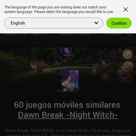
The language of the page you are visiting does not match your
system language. Please select the language you would like to use.
English
Confirm
Dawn Break -Night Witch-
Juegos similares
Compartir
60 juegos móviles similares
Dawn Break -Night Witch-
Dawn Break -Night Witch- es un juego Gratis 3D Acción Juegos de
rol para Android y iOS. ¡Esta es una lista de los 60 mejores juegos