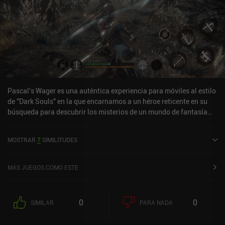
Pascal's Wager es una auténtica experiencia para móviles al estilo
de "Dark Souls" en la que encarnamos a un héroe reticente en su
búsqueda para descubrir los misterios de un mundo de fantasía
gótica. Enfréntate a enemigos desafiantes, recoge sus huesos,
fabrica equipo y, sobre todo, intenta sobrevivir. Porque cuando
MOSTRAR
7
SIMILITUDES
morimos, perdemos todos los recursos recogidos y debemos
empezar de nuevo desde el altar más cercano.Los que estén
familiarizados con el género "Soulsborne" pueden esperar una
MÁS JUEGOS COMO ESTE
verdadera iteración en Pascal's Wager, con algunas pequeñas
diferencias que diferencian al juego de su hermano mayor. Por
ejemplo, Pascal's Wager cuenta con varios personajes jugables
0
0
SIMILAR
PARA NADA
que pueden cambiarse durante el juego o añadirse tras una
muerte. Este aspecto hace que el juego sea ligeramente más