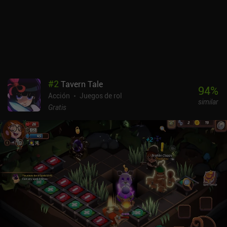
misiones diarias y semanales, minijuegos cooperativos, fases de
obtención de recursos y contenido final estacional. Mientras tanto,
las misiones secundarias ayudan a crear una satisfactoria
sensación de progresión y conexión con el mundo del juego. Sin
embargo, el juego adolece de largas pantallas de carga, combates
que acaban siendo aburridos y caídas ocasionales en el mundo
exterior. Los nuevos héroes se desbloquean mediante un sistema
gacha. Aunque los diseños de los personajes son atractivos, la
#
2
Tavern Tale
necesidad de duplicados para aumentar los niveles de estrellas
94
%
Acción
Juegos de rol
puede hacer que la progresión parezca monetariamente injusta. El
similar
juego también incluye un pase de batalla de pago y varios iAP para
Gratis
obtener recursos adicionales. Este enfoque de monetización
estándar puede disuadir a los jugadores no familiarizados con las
gachas. Zenless Zone Zero es un RPG de acción convincente que
combina con éxito varios elementos de juego en una experiencia
cohesiva, pero la monetización y la rutina harán que algunos
jugadores no lo acepten.