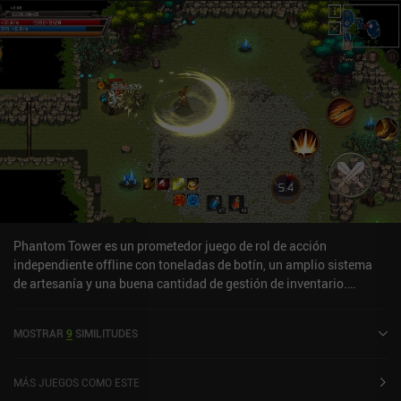
Phantom Tower es un prometedor juego de rol de acción
independiente offline con toneladas de botín, un amplio sistema
de artesanía y una buena cantidad de gestión de inventario.
Empezando con una clase guerrera, nuestro objetivo es atravesar
100 pisos generados aleatoriamente llenos de monstruos que
MOSTRAR
9
SIMILITUDES
dejan caer equipo y materiales de artesanía, cajas con pociones de
HP y MP, y salas de jefes. A medida que luchamos por los pisos,
también nos encontramos con estatuas que nos permiten elegir
MÁS JUEGOS COMO ESTE
bendiciones aleatorias que van desde mejoras de estadísticas a