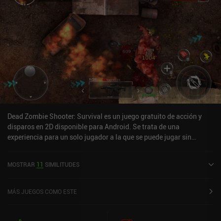
Dead Zombie Shooter: Survival es un juego gratuito de acción y
disparos en 2D disponible para Android. Se trata de una
experiencia para un solo jugador a la que se puede jugar sin
conexión en modo horizontal. Dead Zombie Shooter: Survival se
lanzó en septiembre de 2022 y cuenta actualmente con una
MOSTRAR
11
SIMILITUDES
valoración de 3,9 sobre 5,0 en Google Play.
MÁS JUEGOS COMO ESTE