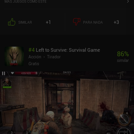
MÁS JUEGOS COMO ESTE
+1
+3
SIMILAR
PARA NADA
#
4
Left to Survive: Survival Game
86
%
Acción
Tirador
similar
Gratis