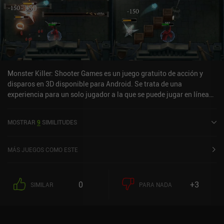
Monster Killer: Shooter Games es un juego gratuito de acción y
disparos en 3D disponible para Android. Se trata de una
experiencia para un solo jugador a la que se puede jugar en línea
en modo vertical. Monster Killer: Shooter Games se lanzó en abril
de 2020 y cuenta actualmente con una valoración de 4,3 sobre 5,0
MOSTRAR
9
SIMILITUDES
en Google Play.
MÁS JUEGOS COMO ESTE
0
+3
SIMILAR
PARA NADA