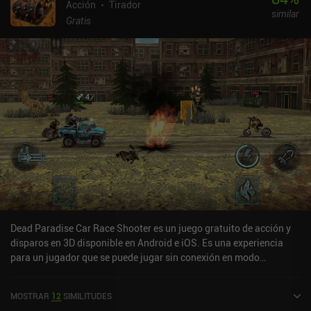
Acción
Tirador
similar
Gratis
Dead Paradise Car Race Shooter es un juego gratuito de acción y
disparos en 3D disponible en Android e iOS. Es una experiencia
para un jugador que se puede jugar sin conexión en modo
horizontal. Dead Paradise Car Race Shooter se lanzó en enero de
2018 y tiene una valoración actual de 4,3 sobre 5,0 en Google Play
MOSTRAR
12
SIMILITUDES
y de 4,6 sobre 5,0 en la App Store de iOS.