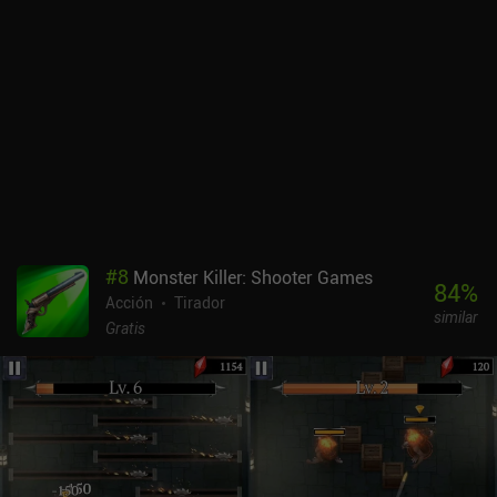
Esto está bien en las fases más difíciles, donde es complicado
evitar que te dañen, pero hace que las primeras mazmorras sean
increíblemente aburridas de jugar.La traducción al inglés tampoco
es perfecta, y aunque disfruto de las largas sesiones de juego, el
equilibrio de dificultad es mediocre en el mejor de los casos, lo que
significa que la mayoría de las plantas son demasiado fáciles
hasta que de repente se vuelven casi imposiblemente difíciles.La
gran ventaja de Angel Saga respecto a títulos similares es que hay
mucho que hacer, con muchos modos de juego diferentes, botín
que se puede equipar y subir de nivel, y muchos otros sistemas que
hacen que el juego sea menos repetitivo que Archero. Angel Saga
se monetiza a través de un pase de batalla e iAPs que nos permiten
#
8
Monster Killer: Shooter Games
obtener más de la energía necesaria para jugar, y objetos
84
%
Acción
Tirador
poderosos que hacen el juego mucho más fácil. La monetización
similar
es tolerable pero definitivamente una de las áreas más débiles del
Gratis
juego.