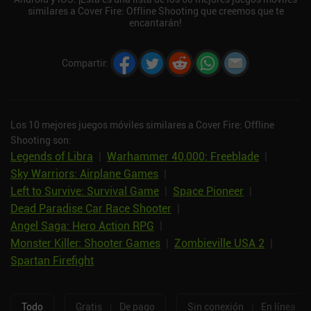
similares a Cover Fire: Offline Shooting que creemos que te
encantarán!
Compartir
:
Los 10 mejores juegos móviles similares a Cover Fire: Offline
Shooting son:
Legends of Libra
|
Warhammer 40,000: Freeblade
|
Sky Warriors: Airplane Games
|
Left to Survive: Survival Game
|
Space Pioneer
|
Dead Paradise Car Race Shooter
|
Angel Saga: Hero Action RPG
|
Monster Killer: Shooter Games
|
Zombieville USA 2
|
Spartan Firefight
Todo
Gratis
|
De pago
Sin conexión
|
En línea