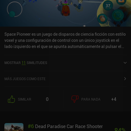
Space Pioneer es un juego de disparos de ciencia ficción con estilo
voxel y una configuración de control con un único joystick en el
lado izquierdo en el que se apunta automáticamente al pulsar el
botón de disparo.El juego es divertido y bastante desafiante, con
un montón de habilidades, equipo y armas para desbloquear a
MOSTRAR
11
SIMILITUDES
través de cajas de botín sin tiempo de espera.No hay sistema de
energía, lo que me alegra, pero nos quedamos rápidamente sin oro
si no vemos los anuncios de vídeo incentivados para conseguir oro
MÁS JUEGOS COMO ESTE
extra y moneda premium gratis. Los iAP llegan hasta los 50
dólares.
0
+4
SIMILAR
PARA NADA
#
6
Dead Paradise Car Race Shooter
84
%