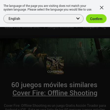
The language of the page you are visiting does not match your
system language. Please select the language you would like to use.
English
Confirm
Cover Fire: Offline Shooting
Juegos similares
Compartir
60 juegos móviles similares
Cover Fire: Offline Shooting
Cover Fire: Offline Shooting es un juego Gratis Acción Tirador para
Android y iOS. ¡Esta es una lista de los 60 mejores juegos móviles