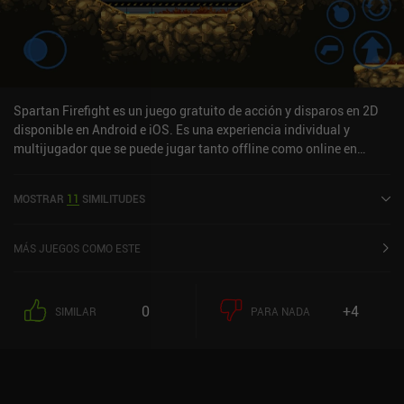
Spartan Firefight es un juego gratuito de acción y disparos en 2D
disponible en Android e iOS. Es una experiencia individual y
multijugador que se puede jugar tanto offline como online en
modo horizontal. Spartan Firefight se lanzó en octubre de 2019 y
tiene una valoración actual de 4,7 sobre 5,0 en Google Play y de 4,8
MOSTRAR
11
SIMILITUDES
sobre 5,0 en la App Store de iOS.
MÁS JUEGOS COMO ESTE
0
+4
SIMILAR
PARA NADA