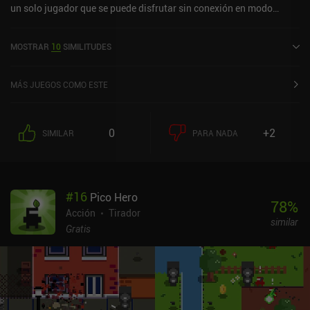
un solo jugador que se puede disfrutar sin conexión en modo
horizontal. Ha recibido 5 valoraciones de los usuarios de la
comunidad MiniReview. Galaxy on Fire 2™ HD se lanzó en julio de
MOSTRAR
10
SIMILITUDES
2013 y cuenta actualmente con una puntuación de 4,2 sobre 5,0 en
Google Play y de 4,6 sobre 5,0 en la App Store de iOS.
MÁS JUEGOS COMO ESTE
0
+2
SIMILAR
PARA NADA
#
16
Pico Hero
78
%
Acción
Tirador
similar
Gratis