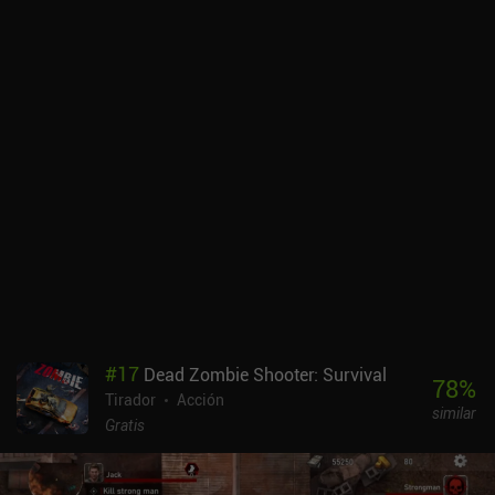
opcionales, como plantar árboles, destruir cajas o recoger
monedas. Movemos fácilmente a nuestro ninja con un solo
joystick, mientras que los disparos se producen automáticamente.
A diferencia de la mayoría de juegos similares, podemos disparar
mientras nos movemos, lo que mejora la dinámica de juego.
Aparte de las misiones principales de rescate de animales, hay
varios niveles tutoriales que nos enseñan gradualmente a utilizar
con eficacia el amplio arsenal de armas del juego, e introducen
algunos elementos de rompecabezas que nos estrujan el cerebro.
Incluso podemos crear nuestros propios niveles a través de un
editor de mapas y compartirlos con el mundo. Pico Hero es
completamente gratuito en Android y cuesta 0,99 dólares en iOS. A
pesar de su sencillez, el juego demuestra una calidad de
producción sorprendentemente alta. Puede ser un buen
pasatiempo para los aficionados a los juegos de acción de ritmo
rápido que se pueden coger y jugar siempre que se tenga un
#
17
Dead Zombie Shooter: Survival
minuto libre.
78
%
Tirador
Acción
similar
Gratis