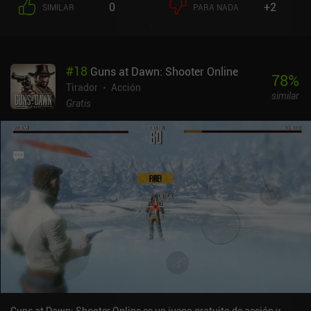
0
+2
SIMILAR
PARA NADA
#
18
Guns at Dawn: Shooter Online
78
%
Tirador
Acción
similar
Gratis
Guns at Dawn: Shooter Online es un juego gratuito de acción y