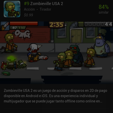
#
9
Zombieville USA 2
84
%
Acción
Tirador
similar
$0.99
Zombieville USA 2 es un juego de acción y disparos en 2D de pago
disponible en Android e iOS. Es una experiencia individual y
multijugador que se puede jugar tanto offline como online en
modo horizontal. Zombieville USA 2 se lanzó en junio de 2016 y
tiene una valoración actual de 4,4 sobre 5,0 en Google Play y de 4,5