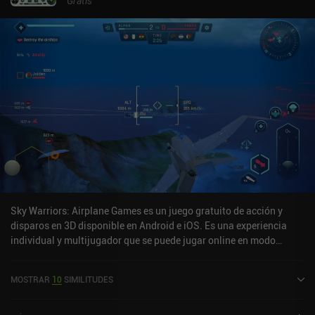
Gratis
Sky Warriors: Airplane Games es un juego gratuito de acción y
disparos en 3D disponible en Android e iOS. Es una experiencia
individual y multijugador que se puede jugar online en modo
horizontal. Ha recibido 1 valoración de usuario de la comunidad
MiniReview. Sky Warriors: Airplane Games se lanzó en octubre de
MOSTRAR
10
SIMILITUDES
2021 y tiene una valoración actual de 4,4 sobre 5,0 en Google Play
y de 4,7 sobre 5,0 en la App Store de iOS.