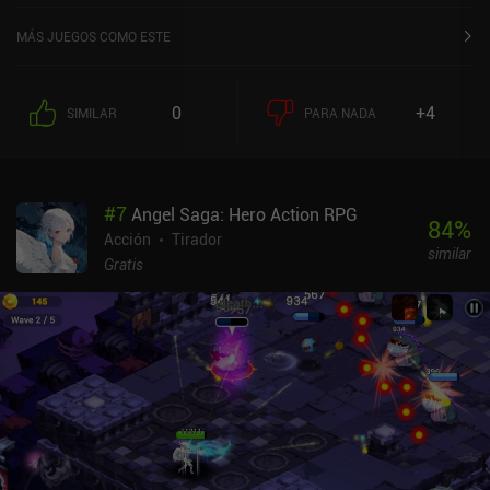
MÁS JUEGOS COMO ESTE
0
+4
SIMILAR
PARA NADA
#
7
Angel Saga: Hero Action RPG
84
%
Acción
Tirador
similar
Gratis