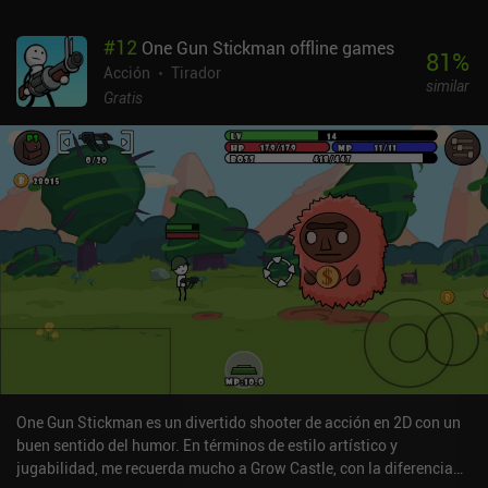
modificaciones propias de un bullet hell, como aumentar el
número de balas, y también los hay de distintas rarezas.Entre nivel
#
12
One Gun Stickman offline games
y nivel, nos hacemos más fuertes equipando y mejorando el nuevo
81
%
equipo y las armas que encontramos en el juego. Del mismo modo,
Acción
Tirador
similar
podemos gastar oro en subir de nivel atributos que añaden
Gratis
mejoras permanentes a las estadísticas.Me ha gustado que la
experiencia de combate resulte algo más atractiva, con montones
de armas divertidas con las que experimentar y que cambian
drásticamente en función de los potenciadores que equipemos.Mi
mayor queja es que los niveles son demasiado cortos: justo
cuando empezamos a conseguir los mejores potenciadores, el
nivel se acaba. Por suerte, el modo supervivencia ayuda a
compensarlo. Aparte de eso, muchos textos y elementos de la
interfaz son demasiado pequeños y no se escalan correctamente.
Esto hace que el juego parezca algo menos pulido que sus
competidores.Gun & Dungeons se monetiza a través de un sistema
de energía, anuncios incentivados que facilitan la supervivencia e
iAPs para cajas de botín que proporcionan mejor equipo y
materiales de mejora. En particular, no hay anuncios forzados,
One Gun Stickman es un divertido shooter de acción en 2D con un
pero aparte de eso, la monetización es comparable a la de otros
buen sentido del humor. En términos de estilo artístico y
Archero-likes.
jugabilidad, me recuerda mucho a Grow Castle, con la diferencia