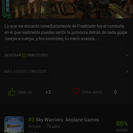
Lo que me encantó inmediatamente de Freeblade fue el combate,
en el que realmente puedes sentir la potencia detrás de cada golpe
cuerpo a cuerpo, y los controles; tu mech avanza
automáticamente, y lo controlas usando 1 dedo para usar tu arma
ligera, 2 dedos para usar tu arma pesada, y tocas con 2 dedos para
MOSTRAR
11
SIMILITUDES
usar un ataque especial.Hay más de 40 niveles de campaña para
un jugador y, aunque no hay un sistema de energía, el juego SÍ se
monetiza bastante con tiempos de espera para las mejoras y un
MÁS JUEGOS COMO ESTE
montón de objetos y mechs premium. En general, el juego sigue
siendo agradable, y yo lo recomendaría si te gusta la franquicia
Warhammer o está buscando un solo jugador Mech shooter.
+3
0
SIMILAR
PARA NADA
#
3
Sky Warriors: Airplane Games
86
%
Acción
Tirador
similar