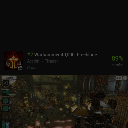
niveles se hagan demasiado repetitivos. Los modos de juego de
defensa de torres y cooperativo también añaden un soplo de aire
fresco al género y son bastante divertidos. Por desgracia, no hay
forma de jugar con amigos, lo que hace que el multijugador tenga
menos sentido.Legends of Libra se monetiza mediante iAPs para
obtener una moneda premium que se puede gastar en runas de
revivir, oro o cofres de botín. Aunque progresar como jugador libre
es relativamente fácil, el sistema de energía que nos limita a
cuatro carreras a menos que esperemos o paguemos frustrará a
#
2
Warhammer 40,000: Freeblade
algunos jugadores.Aunque temo que se introduzcan muros de
89
%
Acción
Tirador
pago en el futuro, el pulido bucle central del juego lo convierte
similar
actualmente en una gran elección para cualquiera que disfrutara
Gratis
con Archero.