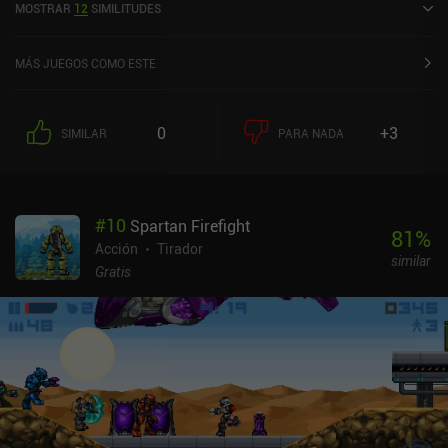
MOSTRAR
12
SIMILITUDES
sobre 5,0 en la App Store de iOS.
MÁS JUEGOS COMO ESTE
0
+3
SIMILAR
PARA NADA
#
10
Spartan Firefight
81
%
Acción
Tirador
similar
Gratis