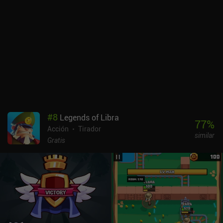
controles durante el combate son horribles y no hay soporte para
mandos, lo que dificulta caóticamente la huida de los enemigos.
La traducción al inglés tampoco es fantástica, y el juego agotó mi
batería superrápidamente. Es una verdadera lástima, ya que
algunas partes del juego están muy bien diseñadas, como los
numerosos desafíos opcionales de cada nivel, que proporcionan
una buena razón para volver a jugarlos más tarde, y los elementos
cooperativos. El juego también cuenta con modos PvP en tiempo
real y pseudo PvP, que son mejores de lo que esperaba. Incluso hay
un modo competitivo en el que todo el mundo tiene las mismas
armas y atributos, aunque a menudo acabé luchando contra bots
#
8
Legends of Libra
porque no había suficientes jugadores. Es un juego difícil de
77
%
Acción
Tirador
reseñar porque, a pesar de sus varios aspectos negativos, no hay
similar
muchos RPG centrados en jefes como este en móviles. Pero, en
Gratis
última instancia, Pascal's Wager es mejor. Blade of God X se
monetiza mediante suscripciones, un pase de batalla, un sistema
de energía e iAPs para el sistema gacha que proporciona las almas
que adjuntamos a las habilidades. Los jugadores de pago tienen
una gran ventaja, pero la experiencia de los jugadores libres sigue
siendo decente.