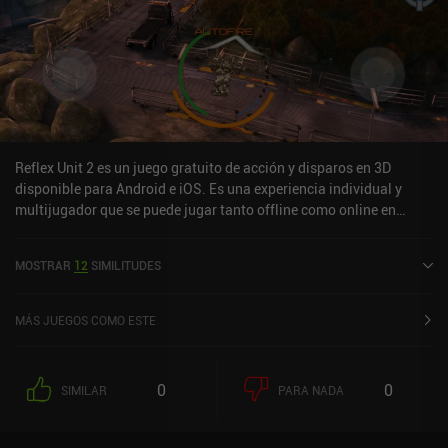
Reflex Unit 2 es un juego gratuito de acción y disparos en 3D
disponible para Android e iOS. Es una experiencia individual y
multijugador que se puede jugar tanto offline como online en
modo horizontal. Reflex Unit 2 se lanzó en febrero de 2020 y tiene
una valoración actual de 3,3 sobre 5,0 en Google Play y de 5 sobre
MOSTRAR
12
SIMILITUDES
5,0 en la App Store de iOS.
MÁS JUEGOS COMO ESTE
0
0
SIMILAR
PARA NADA