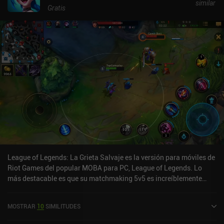
similar
Gratis
League of Legends: La Grieta Salvaje es la versión para móviles de
Riot Games del popular MOBA para PC, League of Legends. Lo
más destacable es que su matchmaking 5v5 es increíblemente
rápido, ya hay más de 40 héroes únicos y los gráficos se ven muy
bien sin sobrecalentar mi teléfono. Aunque hay muchos MOBA
MOSTRAR
10
SIMILITUDES
para móviles, Wild Rift ofrece la mejor experiencia de juego que he
probado hasta la fecha, con un salto directo a la acción en lugar de