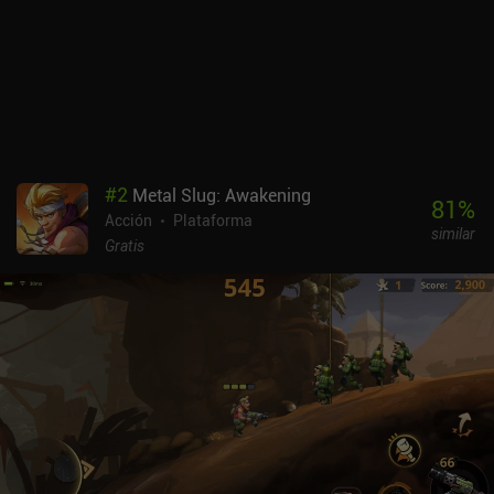
una oleada, se activa un inteligente sistema de equilibrio que nos
ofrece la aparición gratuita de mercenarios para que nos ayuden la
próxima vez.El juego incluye una campaña de 30 oleadas, varias
aldeas por las que podemos luchar e incluso modos cooperativo
en tiempo real y PvP para jugar con amigos en línea o a través de
Wi-Fi.El estilo artístico se mantiene sorprendentemente bien, pero
el rendimiento no siempre es fluido y, en ocasiones, experimenté
lag en mi dispositivo. Por suerte, los ajustes gráficos y de
#
2
Metal Slug: Awakening
resolución pueden resolverlo.Heroes and Castles 2 es un juego
81
%
Acción
Plataforma
premium de 2,99 $ con iAPs para conseguir cristales más rápido.
similar
Estos iAPs no son en absoluto necesarios para disfrutar y terminar
Gratis
el juego, pero lo hacen más fácil. Como una de las mezclas más
singulares de RPG de acción y juego de estrategia, es una
recomendación fácil.