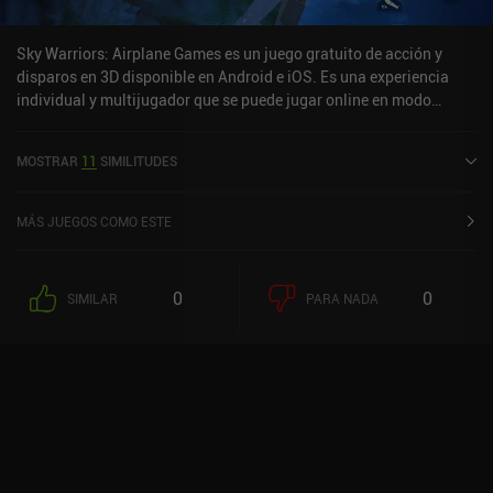
con un mando. Pero otras áreas carecen gravemente. En definitiva,
no es el juego de DMC que los fans esperaban, pero quizá puedas
Sky Warriors: Airplane Games es un juego gratuito de acción y
disfrutarlo durante un tiempo.
disparos en 3D disponible en Android e iOS. Es una experiencia
individual y multijugador que se puede jugar online en modo
horizontal. Ha recibido 1 valoración de usuario de la comunidad
MiniReview. Sky Warriors: Airplane Games se lanzó en octubre de
MOSTRAR
11
SIMILITUDES
2021 y tiene una valoración actual de 4,4 sobre 5,0 en Google Play
y de 4,7 sobre 5,0 en la App Store de iOS.
MÁS JUEGOS COMO ESTE
0
0
SIMILAR
PARA NADA