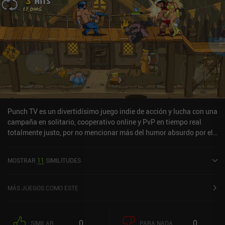
Punch TV es un divertidísimo juego indie de acción y lucha con una
campaña en solitario, cooperativo online y PvP en tiempo real
totalmente justo, por no mencionar más del humor absurdo por el
que el desarrollador se dio a conocer en sus juegos anteriores,
Maximus 2 y Blackmoor 2. En el modo en solitario, nos abrimos
MOSTRAR
11
SIMILITUDES
paso a través de los pisos de una torre literal como parte de un
espectáculo de lucha televisado, cada uno de los cuales incluye 4
peleas y un combate contra un jefe. Cada combate comienza con
MÁS JUEGOS COMO ESTE
nosotros seleccionando a uno o más luchadores para llevarlos a la
batalla, con un compañero de equipo de la IA controlando a los
que no llevamos. Los controles son los habituales del género, con
0
0
SIMILAR
PARA NADA