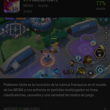
77
%
hora de crear un buen flujo de dificultad haciendo que los niveles
MOBA
Acción
similar
largos vayan seguidos de niveles más cortos y fáciles. Del mismo
Gratis
modo, el rápido ritmo al que avanzamos a través de biomas que
introducen nuevos enemigos con ataques únicos evita que los
niveles se hagan demasiado repetitivos. Los modos de juego de
defensa de torres y cooperativo también añaden un soplo de aire
fresco al género y son bastante divertidos. Por desgracia, no hay
forma de jugar con amigos, lo que hace que el multijugador tenga
menos sentido.Legends of Libra se monetiza mediante iAPs para
obtener una moneda premium que se puede gastar en runas de
revivir, oro o cofres de botín. Aunque progresar como jugador libre
es relativamente fácil, el sistema de energía que nos limita a
cuatro carreras a menos que esperemos o paguemos frustrará a
algunos jugadores.Aunque temo que se introduzcan muros de
pago en el futuro, el pulido bucle central del juego lo convierte
actualmente en una gran elección para cualquiera que disfrutara
Pokemon Unite es la incursión de la icónica franquicia en el mundo
con Archero.
de los MOBA y nos enfrenta en partidas multijugador en línea
clasificatorias, casuales y una variedad de modos de juego
rotativos que introducen ligeros cambios en las reglas estándar. El
modo principal enfrenta a dos equipos de cinco jugadores en un
MOSTRAR
10
SIMILITUDES