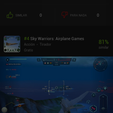
para activar poderosas habilidades, o incluso saltar para seguir
luchando en el aire. El combate es sin duda el punto fuerte del
juego, y los jefes y monstruos tienen un aspecto impresionante. Me
0
0
SIMILAR
PARA NADA
recuerda un poco a Honkai Impact 3rd. Por desgracia, hay
demasiadas escenas que interrumpen la fluidez del juego. Y
cuanto más jugaba, más frustrantes me resultaban. Cuando no
estamos luchando, podemos desbloquear nuevos héroes, armas y
#
4
Sky Warriors: Airplane Games
cartas que aumentan las estadísticas, o mejorar las existentes de
81
%
muchas formas distintas. Esto puede sonar muy bien, pero
Acción
Tirador
similar
asegurarse de que todo está actualizado al último nivel pronto
Gratis
empezó a parecer una tarea pesada. El juego también incluye
cooperativo online y PvP en tiempo real. El modo cooperativo era
decente, pero el PvP parece que hay que pagar para ganar, a pesar
de los intentos de igualar las condiciones. Aunque el estilo
artístico es genial y sorprendentemente pulido, la interfaz está
llena de menús y "puntos rojos" que nos instan a comprobar
constantemente todos los sistemas. Devil May Cry: Peak of
Combat se monetiza mediante un pase de batalla, un sistema de
energía y montones de iAP para conseguir gacha y recursos. Se
puede disfrutar como jugador libre, pero me temo que el final del
juego se convertirá en un enorme engorro. Es un juego difícil de
puntuar porque el combate se desarrolla muy bien, especialmente