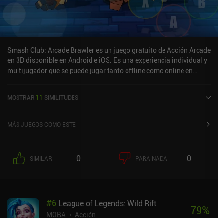
Smash Club: Arcade Brawler es un juego gratuito de Acción Arcade
en 3D disponible en Android e iOS. Es una experiencia individual y
multijugador que se puede jugar tanto offline como online en
modo horizontal. Smash Club: Arcade Brawler se lanzó en junio de
2016 y tiene una valoración actual de 3,7 sobre 5,0 en Google Play
MOSTRAR
11
SIMILITUDES
y de 4,5 sobre 5,0 en la App Store de iOS.
MÁS JUEGOS COMO ESTE
0
0
SIMILAR
PARA NADA
#
6
League of Legends: Wild Rift
79
%
MOBA
Acción