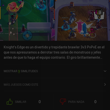
Knight's Edge es un divertido y trepidante brawler 3v3 PvPvE en el
que nos apresuramos a derrotar tres salas de monstruos y jefes
antes de que lo haga el equipo contrario. El giro brillantemente
caótico que realmente distingue al juego es que podemos usar
teletransportadores para llegar a la mazmorra del oponente y
MOSTRAR
9
SIMILITUDES
atacarle para arruinar también su carrera.El sistema de combate
inspirado en Archero significa que los ataques normales se usan
automáticamente cuando nos quedamos quietos, mientras que las
MÁS JUEGOS COMO ESTE
habilidades se usan manualmente. El primer equipo que derrote a
su último jefe gana la partida. Todos los jefes y monstruos tienen
comportamientos y patrones de ataque únicos, y mezclados con
0
0
SIMILAR
PARA NADA
los oponentes que aparecen para meterse con nosotros, esto crea
una experiencia de juego impresionante.Cada monstruo que