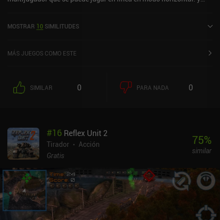
tiene una calificación actual de 4,5 sobre 5,0 en Google Play y 4,6
sobre 5,0 en la App Store de iOS.
MOSTRAR
10
SIMILITUDES
MÁS JUEGOS COMO ESTE
0
0
SIMILAR
PARA NADA
#
16
Reflex Unit 2
75
%
Tirador
Acción
similar
Gratis