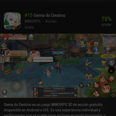
matamos proporciona un poco de XP, y al subir de nivel, podemos
elegir entre dos mejoras aleatorias de un conjunto de posibles
#
15
Gema do Destino
mejoras que dependen del arma que tengamos equipada. Hay una
75
%
buena cantidad de tipos de armas diferentes con habilidades
MMORPG
Acción
similar
distintas para adaptarse a cualquier estilo de juego. Estas armas
Gratis
se mejoran con el oro que se consigue con el juego y los
duplicados de armas que se obtienen a través de un camino de
progresión y pases de batalla gratuitos y de pago.Los controles
están bien, pero a menudo me encontré saltando cuando no era mi
intención. Además, los miembros del equipo que se desconectan
causan cierta frustración, ya que no son sustituidos por la IA. Por
último, el sistema de emparejamiento necesita mejorar, ya que a
menudo nos emparejamos con jugadores de mayor nivel, aunque
creo que esto se solucionará si el juego atrae a más jugadores.
Knight's Edge se monetiza a través de iAPs para cosméticos de
vanidad y cajas de botín para desbloquear y subir de nivel las
armas más rápido. Esto da a los jugadores de pago una ventaja de
pago para progresar más rápido.Lo más importante es que el
juego es superdivertido y, como mezcla perfecta de PvP y PvE,
Gema do Destino es un juego MMORPG 3D de acción gratuito
merece la pena que lo pruebe cualquier fan de los juegos de lucha
disponible en Android e iOS. Es una experiencia individual y
o de las experiencias tipo Archero.
multijugador que se puede jugar en línea en modo horizontal. y