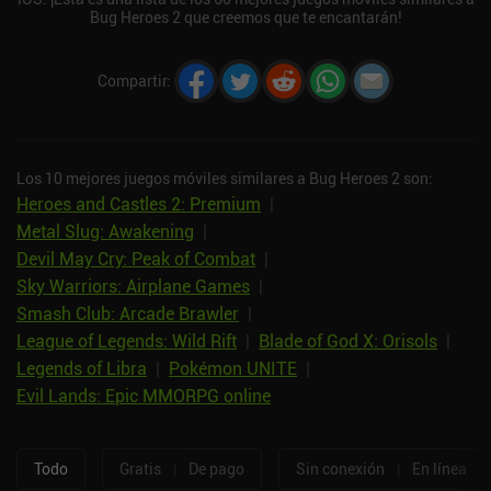
Bug Heroes 2 que creemos que te encantarán!
Compartir
:
Los 10 mejores juegos móviles similares a Bug Heroes 2 son:
Heroes and Castles 2: Premium
|
Metal Slug: Awakening
|
Devil May Cry: Peak of Combat
|
Sky Warriors: Airplane Games
|
Smash Club: Arcade Brawler
|
League of Legends: Wild Rift
|
Blade of God X: Orisols
|
Legends of Libra
|
Pokémon UNITE
|
Evil Lands: Epic MMORPG online
Todo
Gratis
|
De pago
Sin conexión
|
En línea