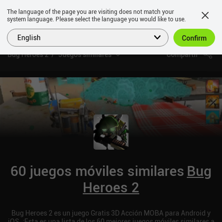
The language of the page you are visiting does not match your
system language. Please select the language you would like to use.
English
Confirm
Bug Heroes 2
Juegos similares
Compartir
60 juegos móviles similares
Bug
Heroes 2
Bug Heroes 2 es un juego Gratis 3D Acción MOBA para Android y
iOS. ¡Esta es una lista de los 60 mejores juegos móviles similares a