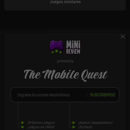
Juegos similares
elevar nuestro «nivel de amenaza», lo que puede dar lugar a
trampas, enemigos adicionales o un perseguidor que mata al
instante, aunque podemos reducirlo en algunas salas de seguridad
poco frecuentes mediante rompecabezas de imágenes
sorprendentemente complicados. Las partidas siguen siendo
gratificantes porque casi todo lo que hacemos impulsa algún tipo
de progresión, y el ritmo es lo suficientemente rápido como para
crear ese bucle de «una partida más». Lia: Hacking Destiny es un
juego de pago tanto para Android como para iOS. Puede que no
innove en la fórmula roguelite, pero es una sorpresa ingeniosa y
presenta,
ágil con un movimiento excelente, armas satisfactorias y una
The Mobile Quest
curva de poder constante. Una elección sólida si te apetece un
juego de acción rápido basado en partidas.
SUSCRIBIRSE
¡Próximos juegos!
¡Nuevos lanzamientos!
¡Juegos en oferta!
¡Sorteos!