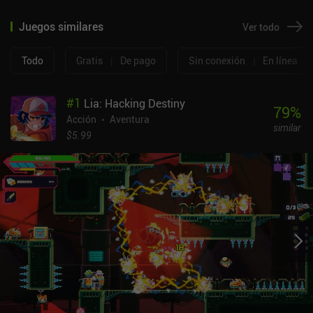
Juegos similares
Ver todo
Todo
Gratis
|
De pago
Sin conexión
|
En línea
#
1
Lia: Hacking Destiny
79
%
Acción
Aventura
similar
$5.99