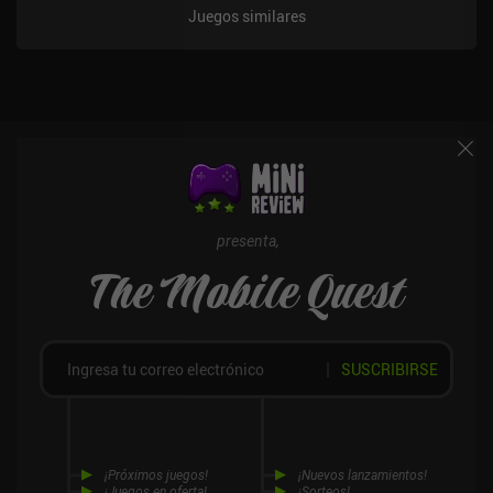
También hay un montón de vídeos de YouTube que muestran cómo
Juegos similares
construir tanques avanzados, e incluso podemos descargar builds
directamente en el juego.Por desgracia, las armas que están en lo
alto y por lo tanto disparan lejos están sobrepotenciadas. Lo
mismo ocurre con las armas que apuntan a zonas vulnerables.
Esto lleva a situaciones en las que la mayoría de los jugadores
utilizan las mismas 3-4 ideas para tanques, lo que hace que el
juego se estanque al fracasar la mayoría de las construcciones
creativas. Super Tank Rumble se monetiza a través de iAPs para
conseguir más moneda del juego con la que progresar más rápido,
y anuncios incentivados para ganar monedas o acelerar los
presenta,
tiempos de espera de las mejoras. Sin embargo, como no hay
The Mobile Quest
anuncios forzados ni sistemas de energía, merece la pena echarle
un vistazo si te gustan juegos como Bad Piggies.
SUSCRIBIRSE
¡Próximos juegos!
¡Nuevos lanzamientos!
¡Juegos en oferta!
¡Sorteos!