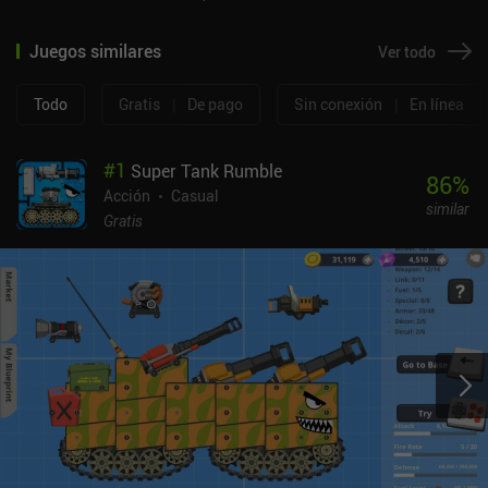
Juegos similares
Ver todo
Todo
Gratis
|
De pago
Sin conexión
|
En línea
#
1
Super Tank Rumble
86
%
Acción
Casual
similar
Gratis