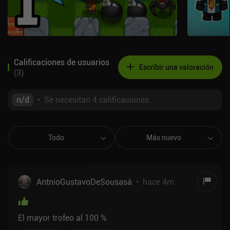
Calificaciones de usuarios
Escribir una valoración
(
3
)
n/d
•
Se necesitan 4 calificaciones
Todo
Más nuevo
AntnioGustavoDeSousasá
•
hace 4m
El mayor trofeo al 100 %