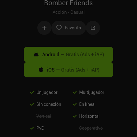
Bomber Friends
Acción
Casual
Favorito
Android
—
Gratis (Ads + iAP)
iOS
—
Gratis (Ads + iAP)
Un jugador
Multijugador
Sin conexión
En línea
Vertical
Horizontal
PvE
Cooperativo