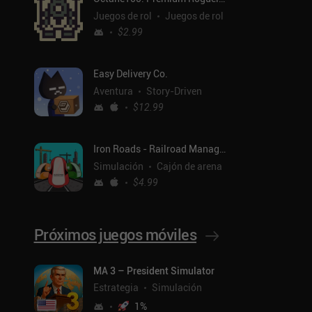
Juegos de rol
Juegos de rol
$2.99
Easy Delivery Co.
Aventura
Story-Driven
$12.99
Iron Roads - Railroad Manager
Simulación
Cajón de arena
$4.99
Próximos juegos móviles
ntal
MA 3 – President Simulator
Estrategia
Simulación
1
%