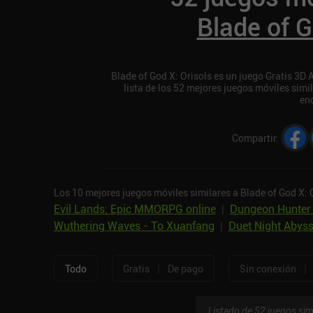
Blade of G
Blade of God X: Orisols es un juego Gratis 3D 
lista de los 52 mejores juegos móviles simi
en
Compartir
:
Los 10 mejores juegos móviles similares a Blade of God X: 
Evil Lands: Epic MMORPG online
|
Dungeon Hunter
Wuthering Waves - To Xuanfang
|
Duet Night Abys
|
|
Todo
Gratis
De pago
Sin conexión
Listado de 52 juegos sim