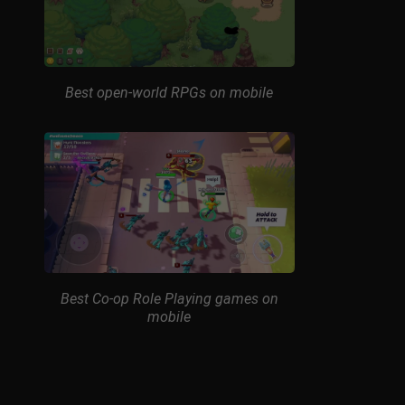
Best open-world RPGs on mobile
Best Co-op Role Playing games on
mobile