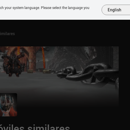
tch your system language. Please select the language you
English
MÁS
PRÓXIMOS
SIMILARES
COLECCIONES
TOP
imilares
viles similares