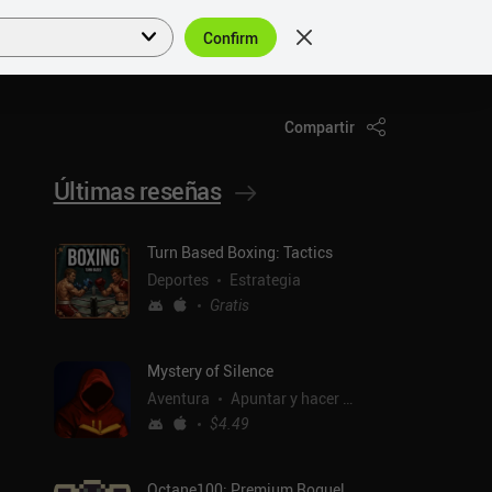
Confirm
Acceder
ES
Compartir
Últimas reseñas
Turn Based Boxing: Tactics
Deportes
Estrategia
Gratis
Mystery of Silence
Aventura
Apuntar y hacer clic
$4.49
Octane100: Premium Roguelike