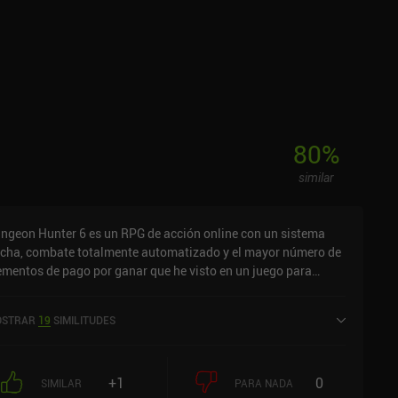
80
%
similar
ngeon Hunter 6 es un RPG de acción online con un sistema
cha, combate totalmente automatizado y el mayor número de
ementos de pago por ganar que he visto en un juego para
. Te lo advierto. Para ser sincero, el juego es una gran
cepción. Sí, hay un montón de modos de juego, como batallas
STRAR
19
SIMILITUDES
operativas, mazmorras en solitario, PvP asíncrono, misiones
sadas en la historia y mucho más. Pero los controles son
los, todos los combates y movimientos se pueden
+1
0
matizar y el juego no está pulido. Es casi como Diablo
SIMILAR
PARA NADA