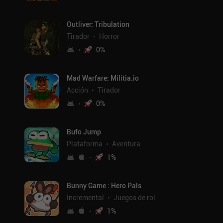
Outliver: Tribulation
Tirador
Horror
0
%
Mad Warfare: Militia.io
Acción
Tirador
0
%
Bufo Jump
Plataforma
Aventura
1
%
Bunny Game : Hero Pals
Incremental
Juegos de rol
1
%