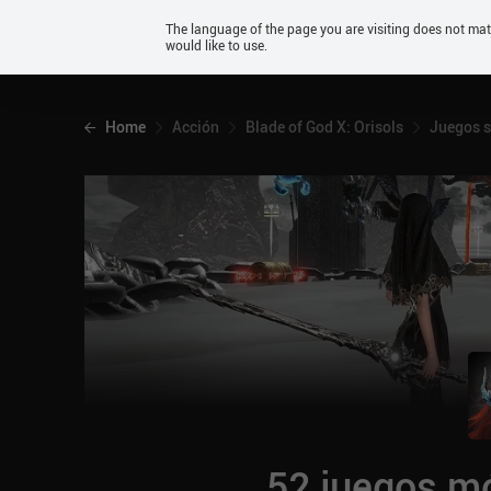
Android
The language of the page you are visiting does not ma
would like to use.
iOS
Home
Acción
Blade of God X: Orisols
Juegos s
52 juegos mó