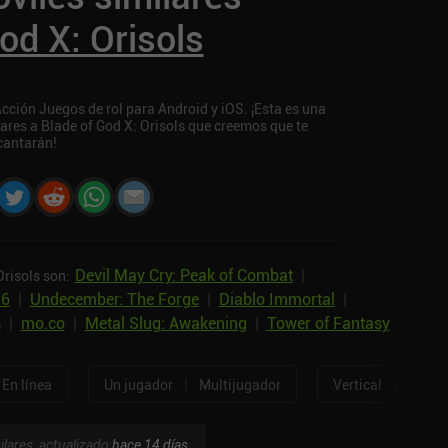
od X: Orisols
Acción Juegos de rol para Android y iOS. ¡Esta es una
lares a Blade of God X: Orisols que creemos que te
cantarán!
Devil May Cry: Peak of Combat
|
Orisols son:
 6
|
Undecember: The Forge
|
Diablo Immortal
|
s
|
mo.co
|
Metal Slug: Awakening
|
Tower of Fantasy
|
|
En línea
Un jugador
Multijugador
Vertical
Horizo
ilares, actualizado
hace 14 días