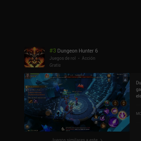
#
3
Dungeon Hunter 6
Juegos de rol
Acción
Gratis
Du
ga
el
móviles
de
MO
co
ba
ma
auto
Juegos similares a este