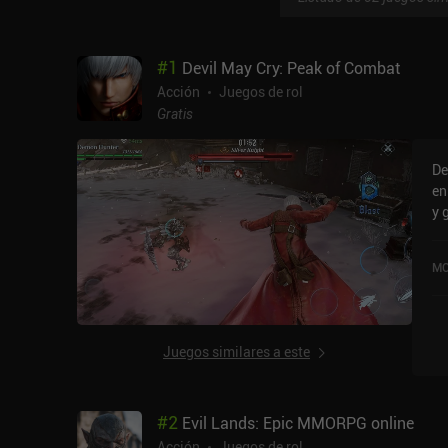
#
1
Devil May Cry: Peak of Combat
Acción
Juegos de rol
Gratis
De
en
y 
gacha y
ll
MO
de
es
da
mo
Juegos similares a este
para 
fu
im
#
2
Evil Lands: Epic MMORPG online
de
de
Acción
Juegos de rol