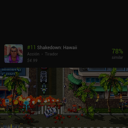
bloqueo más largas. Esto significa que entrar en posición de
ataque lleva más tiempo, creando un estilo de juego más lento y
defensivo. Este esquema de control, junto con técnicas más
avanzadas como la contraparada, crea una experiencia de
combate intensamente visceral y deliberada. El estilo artístico de 1
bit del juego puede ser un problema para algunos. No es
precisamente el más agradable a la vista. Sin embargo, junto con
una banda sonora increíble que combina bien con el entorno, crea
#
11
Shakedown: Hawaii
un mundo muy evocador, oscuro y opresivo para que lo
78
%
Acción
Tirador
exploremos. Trail of Gods es un juego premium de 2,99 $. Es un
similar
emocionante y desafiante RPG de bolsillo de 1-2 horas de duración
$4.99
inspirado en Dark Souls que creo que gustará a la mayoría de los
fans de la vieja escuela.