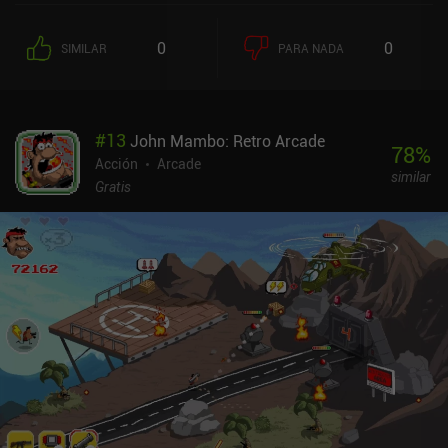
0
0
SIMILAR
PARA NADA
#
13
John Mambo: Retro Arcade
78
%
Acción
Arcade
similar
Gratis