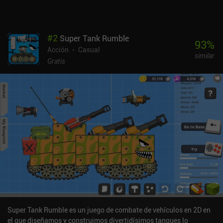
no hay forma de eliminarlos en Android. Esto hace que la
experiencia en Android sea bastante molesta, ya que está
garantizado que mueras a menudo. A pesar de sus defectos,
#
2
Super Tank Rumble
Bumballon me ha gustado. Es un juego divertido pero difícil que
93
%
Acción
Casual
recuerda a los juegos de plataformas de la vieja escuela, y una vez
similar
que aprendemos la disposición de cada nivel, jugar parece pan
Gratis
comido.
Super Tank Rumble es un juego de combate de vehículos en 2D en
el que diseñamos y construimos divertidísimos tanques lo