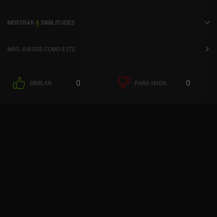
en agosto de 2024 y tiene una valoración actual de 3,5 sobre 5,0 en
iOS App Store.
MOSTRAR
6
SIMILITUDES
MÁS JUEGOS COMO ESTE
0
0
SIMILAR
PARA NADA