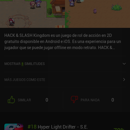
HACK & SLASH Kingdom es un juego de rol de acción en 2D
gratuito disponible en Android e iOS. Es una experiencia para un
jugador que se puede jugar offline en modo retrato. HACK &
SLASH Kingdom se lanzó en abril de 2024 y tiene una valoración
actual de 4,6 sobre 5,0 en Google Play y de 4,7 sobre 5,0 en la App
MOSTRAR
8
SIMILITUDES
Store de iOS.
MÁS JUEGOS COMO ESTE
0
0
SIMILAR
PARA NADA
#
18
Hyper Light Drifter - S.E.