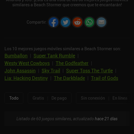
similares a Beach Stormer que creemos que te encantarán!
Compartir
:
Los 10 mejores juegos móviles similares a Beach Stormer son:
Bumballon
|
Super Tank Rumble
|
Westy West Cowboys
|
The Godfeather
|
John Assassin
|
Sky Trail
|
Suрer Toss The Turtle
|
Lia: Hacking Destiny
|
The Darkblade
|
Trail of Gods
Todo
Gratis
|
De pago
Sin conexión
|
En línea
Listado de 60 juegos similares, actualizado
hace 21 días