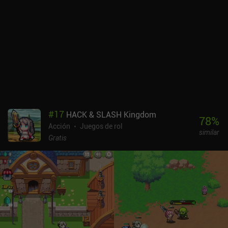
#
17
HACK & SLASH Kingdom
78
%
Acción
Juegos de rol
similar
Gratis