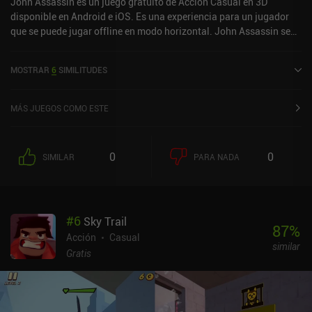
John Assassin es un juego gratuito de Acción Casual en 3D
disponible en Android e iOS. Es una experiencia para un jugador
que se puede jugar offline en modo horizontal. John Assassin se
lanzó en diciembre de 2021 y tiene una valoración actual de 4,2
sobre 5,0 en Google Play.
MOSTRAR
6
SIMILITUDES
MÁS JUEGOS COMO ESTE
0
0
SIMILAR
PARA NADA
#
6
Sky Trail
87
%
Acción
Casual
similar
Gratis