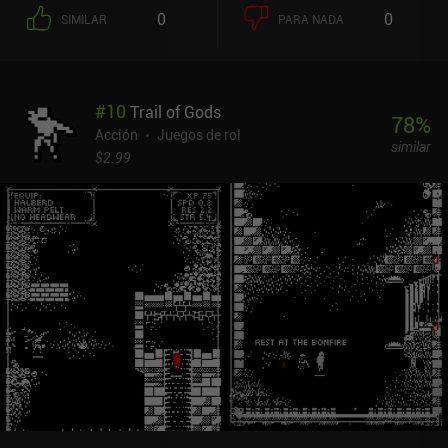
0
0
SIMILAR
PARA NADA
#
10
Trail of Gods
78
%
Acción
Juegos de rol
similar
$2.99