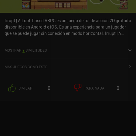
Irrupt | A Loot-based ARPG es un juego de rol de acción 2D gratuito
disponible en Android e iOS. Es una experiencia para un jugador
que se puede jugar sin conexión en modo horizontal. Irrupt | A
Loot-based ARPG fue lanzado en noviembre de 2022 y tiene una
valoración actual de 3 sobre 5,0 en Google Play y de 3,8 sobre 5,0
MOSTRAR
7
SIMILITUDES
en la App Store de iOS.
MÁS JUEGOS COMO ESTE
0
0
SIMILAR
PARA NADA