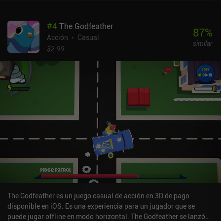
pistola estándar con munición ilimitada, pero podemos gastar
dinero del juego en comprar y mejorar diferentes armas, como
#
4
The Godfeather
escopetas, revólveres, pistolas duales y un arsenal cuerpo a
87
%
cuerpo. Incluso podemos comprar un caballo, aunque es
Acción
Casual
similar
puramente por estilo, ya que muere de un solo disparo,
$2.99
obligándonos a reanudar nuestro viaje a pie. Westy West se
monetiza mediante anuncios incentivados para conseguir dinero
extra o revivir, e iAPs para skins de personajes y armas. Aunque
también se pueden conseguir con la moneda del juego, para ello
hay que pasar mucho tiempo. La jugabilidad es entretenida, los
escenarios variados, los simpáticos gráficos voxel y los
estrafalarios efectos de sonido crean un universo perfectamente
exagerado. Pero el juego sigue aburriendo con el tiempo. Ojalá
ofreciera más variedad de jugabilidad y más interacciones con el
entorno.
The Godfeather es un juego casual de acción en 3D de pago
disponible en iOS. Es una experiencia para un jugador que se
puede jugar offline en modo horizontal. The Godfeather se lanzó