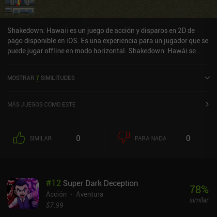
Shakedown: Hawaii es un juego de acción y disparos en 2D de
pago disponible en iOS. Es una experiencia para un jugador que se
puede jugar offline en modo horizontal. Shakedown: Hawái se
lanzó en diciembre de 2024 y tiene una valoración actual de 4,9
sobre 5,0 en iOS App Store.
MOSTRAR
7
SIMILITUDES
MÁS JUEGOS COMO ESTE
0
0
SIMILAR
PARA NADA
#
12
Super Dark Deception
78
%
Acción
Aventura
similar
$7.99