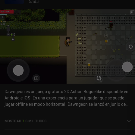
me gusta del juego es su faceta de exploración. Empezamos una
Gratis
misión en una parte del mundo, viajamos a otra para resolverla y
luego nos recompensan con una nueva habilidad u objeto que nos
ayuda a acceder a nuevos lugares en otras partes del mapa. La
naturaleza de mundo abierto nos da total libertad para superar los
retos en el orden que prefiramos, y la abundancia de minijuegos
mantiene la diversidad del juego. Aunque suena un poco a juego
"metroidvania", por desgracia no encaja del todo en la definición
del género. El mayor problema es la falta de compatibilidad con
mandos. Aunque los controles táctiles son rápidos y sensibles, no
poder personalizar la colocación de los botones causó varias
muertes inesperadas y frustrantes. Makis Adventure es un juego
premium de 2,99 $ sin anuncios ni iAP. Es cierto que el juego tiene
algunos problemas técnicos, parece un poco simplista y es mucho
más corto de lo que la mayoría esperaría. Pero sigue siendo un
Dawngeon es un juego gratuito 2D Action Roguelike disponible en
logro impresionante para un desarrollador independiente.
Android e iOS. Es una experiencia para un jugador que se puede
jugar offline en modo horizontal. Dawngeon se lanzó en junio de
2023 y tiene una valoración actual de 4,6 sobre 5,0 en iOS App
Store.
MOSTRAR
7
SIMILITUDES