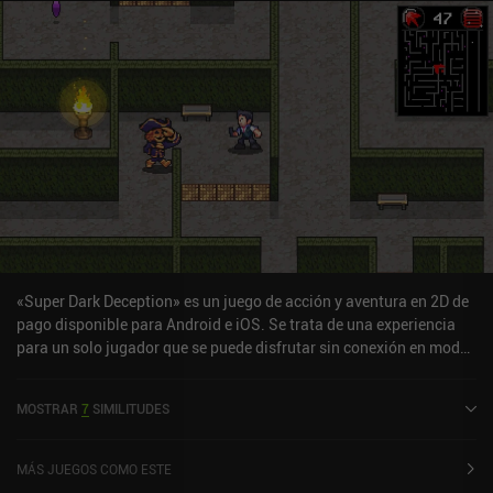
«Super Dark Deception» es un juego de acción y aventura en 2D de
pago disponible para Android e iOS. Se trata de una experiencia
para un solo jugador que se puede disfrutar sin conexión en modo
horizontal. Super Dark Deception salió a la venta en agosto de
2024 y cuenta actualmente con una valoración de 3,9 sobre 5,0 en
MOSTRAR
7
SIMILITUDES
Google Play y de 4,5 sobre 5,0 en la App Store de iOS.
MÁS JUEGOS COMO ESTE