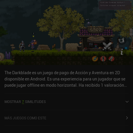
elevar nuestro «nivel de amenaza», lo que puede dar lugar a
trampas, enemigos adicionales o un perseguidor que mata al
instante, aunque podemos reducirlo en algunas salas de seguridad
poco frecuentes mediante rompecabezas de imágenes
sorprendentemente complicados. Las partidas siguen siendo
gratificantes porque casi todo lo que hacemos impulsa algún tipo
de progresión, y el ritmo es lo suficientemente rápido como para
crear ese bucle de «una partida más». Lia: Hacking Destiny es un
juego de pago tanto para Android como para iOS. Puede que no
innove en la fórmula roguelite, pero es una sorpresa ingeniosa y
ágil con un movimiento excelente, armas satisfactorias y una
curva de poder constante. Una elección sólida si te apetece un
The Darkblade es un juego de pago de Acción y Aventura en 2D
juego de acción rápido basado en partidas.
disponible en Android. Es una experiencia para un jugador que se
puede jugar offline en modo horizontal. Ha recibido 1 valoración
de usuario de la comunidad MiniReview. The Darkblade se lanzó en
septiembre de 2025.
MOSTRAR
7
SIMILITUDES
MÁS JUEGOS COMO ESTE