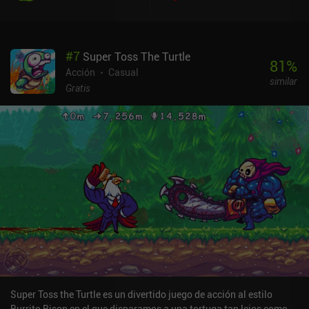
#
7
Suрer Toss The Turtle
81
%
Acción
Casual
similar
Gratis
Super Toss the Turtle es un divertido juego de acción al estilo
Burrito Bison en el que disparamos a una tortuga tan lejos como