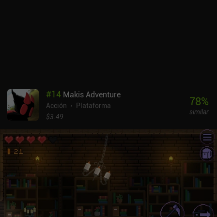
potenciadores. Morir nos obliga a reiniciar desde el último punto
de control, y el juego sólo se guarda entre misiones, lo que no es un
enfoque muy adecuado para móviles. Hay tres cosas que no me
han gustado especialmente del juego: lo pequeño que es todo, que
esquivar no nos salva de recibir daño y lo difícil que es apuntar con
los controles táctiles. Por suerte, jugar usando un mando externo
ayuda a evitar esto último. John Mambo es completamente
gratuito, sin anuncios ni iAPs (a pesar de lo que dice la descripción
de la tienda Google Play). Es uno de esos juegos que gustará a
#
14
Makis Adventure
todos los aficionados a los shooters en 2D, especialmente a los
78
%
Acción
Plataforma
propensos a la nostalgia, ya que se inspira enormemente en las
similar
películas de acción del pasado.
$3.49