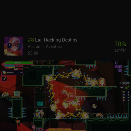
cada menú hacen que el juego parezca un poco anticuado y que no
se ofrecen estadísticas sobre la potencia de cada nueva mejora.
Para ser justos, una vez que conseguimos el primer par de mejoras,
la progresión se acelera drásticamente.Super Toss the Turtle se
monetiza a través de unos pocos iAPs para caparazones
utilizados para desbloquear nuevos personajes cosméticos,
#
8
Lia: Hacking Destiny
anuncios incentivados para conseguir más caparazones y
78
%
Acción
Aventura
anuncios forzados muy raros.Aunque el juego se acaba rápido, es
similar
fácilmente uno de los mejores dentro del género.
$5.99