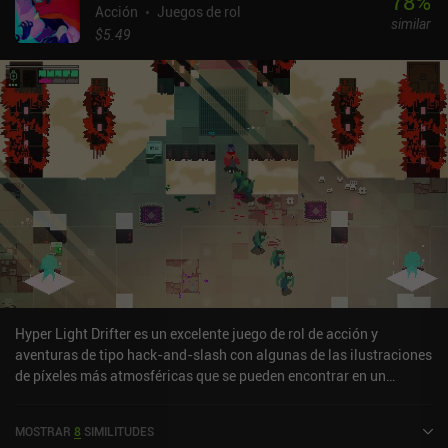
78
%
Acción
Juegos de rol
similar
$5.49
Hyper Light Drifter es un excelente juego de rol de acción y
aventuras de tipo hack-and-slash con algunas de las ilustraciones
de píxeles más atmosféricas que se pueden encontrar en un
dispositivo móvil. El modo de juego principal nos hace correr para
explorar un hermoso mundo abierto, encontrar pistas, derrotar
MOSTRAR
8
SIMILITUDES
enemigos, correr entre plataformas, descubrir zonas secretas y