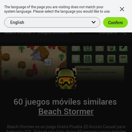
The language of the page you are visiting does not match your
system language. Please select the language you would like to use.
English
Confirm
Beach Stormer
Juegos similares
Compartir
60 juegos móviles similares
Beach Stormer
Beach Stormer es un juego Gratis Prueba 2D Acción Casual para
Android y iOS. ¡Esta es una lista de los 60 mejores juegos móviles