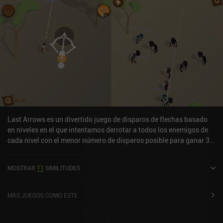
Last Arrows es un divertido juego de disparos de flechas basado
en niveles en el que intentamos derrotar a todos los enemigos de
cada nivel con el menor número de disparos posible para ganar 3
estrellas. El juego presenta dos dificultades para cada nivel, así
como un modo de supervivencia sin fin en el que los enemigos
MOSTRAR
11
SIMILITUDES
corren hacia nosotros y tenemos que dispararles a todos antes de
que nos alcancen.A medida que avanzamos por los niveles del
juego, desbloqueamos nuevas habilidades que hacen el combate
MÁS JUEGOS COMO ESTE
más interesante, como una habilidad de cámara lenta, y una
habilidad que nos permite disparar flechas que se curvan en su