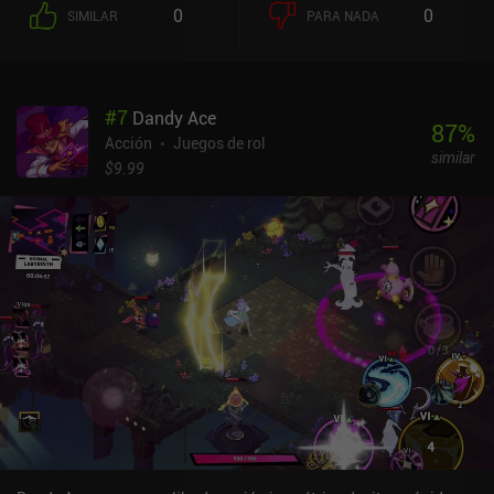
camino hacia el enemigo, lo que hace posible disparar alrededor
0
0
SIMILAR
PARA NADA
de obstáculos.El juego se monetiza a través de anuncios que
aparecen entre niveles de vez en cuando, con un iAP de 2 dólares
para eliminarlos, y algunos otros iAP para desbloquear nuevos
héroes inmediatamente si no queremos grindear.
#
7
Dandy Ace
87
%
Acción
Juegos de rol
similar
$9.99