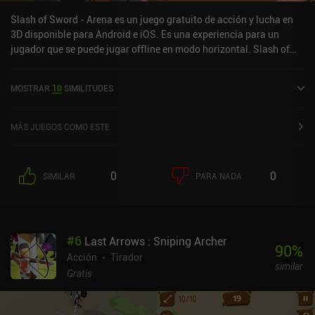
Slash of Sword - Arena es un juego gratuito de acción y lucha en
3D disponible para Android e iOS. Es una experiencia para un
jugador que se puede jugar offline en modo horizontal. Slash of
Sword - Arena se lanzó en octubre de 2017 y tiene una valoración
actual de 3,9 sobre 5,0 en Google Play y de 4,3 sobre 5,0 en la App
MOSTRAR
10
SIMILITUDES
Store de iOS.
MÁS JUEGOS COMO ESTE
0
0
SIMILAR
PARA NADA
#
6
Last Arrows : Sniping Archer
90
%
Acción
Tirador
similar
Gratis