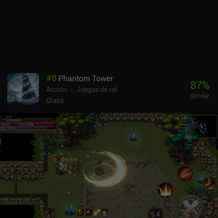
entre las cámaras también resultan familiares, ya que ofrecen
diferentes rutas y tipos de enemigos antes del enfrentamiento
final. Aunque los combates son nítidos y recomiendo
encarecidamente jugar con un mando externo, la navegación por
los menús no está del todo adaptada a los mandos, a pesar de que
el juego es una adaptación de PC. Además, el arte, la música y el
doblaje no son precisamente los puntos fuertes del juego. De
#
8
Phantom Tower
hecho, acabé silenciando la banda sonora y los diálogos sin
87
%
Acción
Juegos de rol
perderme gran cosa. Dandy Ace es un juego premium de 9,99 $ que
similar
también es gratuito a través de Google Play Pass. El juego es
Gratis
mucho más divertido de lo que esperaba, y su sistema de combos
de cartas por sí solo lo convierte en una recomendación fácil para
los fans de los roguelike de acción.