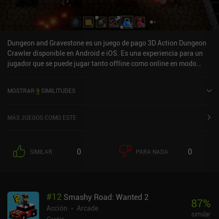
Dungeon and Gravestone es un juego de pago 3D Action Dungeon
Crawler disponible en Android e iOS. Es una experiencia para un
jugador que se puede jugar tanto offline como online en modo
horizontal. Dungeon and Gravestone se lanzó en enero de 2022 y
tiene una valoración actual de 2,8 sobre 5,0 en Google Play y de 4,1
MOSTRAR
9
SIMILITUDES
sobre 5,0 en la App Store de iOS.
MÁS JUEGOS COMO ESTE
0
0
SIMILAR
PARA NADA
#
12
Smashy Road: Wanted 2
87
%
Acción
Arcade
similar