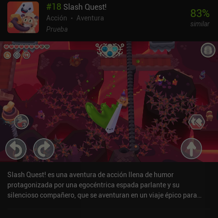
#
18
Slash Quest!
perdamos. Los enemigos parecen distintos, pero todos utilizan los
83
%
mismos patrones de ataque. Así que, aparte de un par de
Acción
Aventura
similar
monstruos voladores o reptantes, el combate es un poco
Prueba
repetitivo. Podemos acercarnos sigilosamente a los enemigos por
la espalda y tenemos que vigilar constantemente nuestra
resistencia, pero eso es todo en cuanto a mecánica de lucha. A
pesar de su jugabilidad un tanto anodina, el juego me sorprendió
positivamente. A primera vista, parecía un "proyecto de fin de
semana" indie barato y lleno de anuncios, de los que ya están
llenas las tiendas de aplicaciones. Pero en realidad ofrece una
experiencia sólida con buenos gráficos, animaciones fluidas y un
recorrido por mazmorras que no supone ningún reto. Ghoul Castle
es gratuito en Android y cuesta 1,99 $ en iOS. En ambas
plataformas, también tiene iAPs para pociones y algo de
equipamiento. Sin embargo, nada de esto es necesario para
terminar el juego. Ghoul Castle es un sólido dungeon crawler en 3D
que puede satisfacer tus necesidades si buscas algo casual para
Slash Quest! es una aventura de acción llena de humor
jugar en sesiones cortas.
protagonizada por una egocéntrica espada parlante y su
silencioso compañero, que se aventuran en un viaje épico para
salvar un turbulento reino de las malvadas fuerzas de la
oscuridad. A lo largo de múltiples niveles llenos de color y