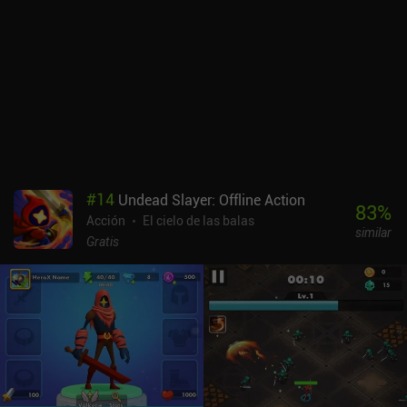
#
14
Undead Slayer: Offline Action
83
%
Acción
El cielo de las balas
similar
Gratis