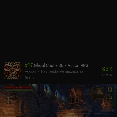
#
17
Ghoul Castle 3D - Action RPG
83
%
Acción
Rastreador de mazmorras
similar
Gratis