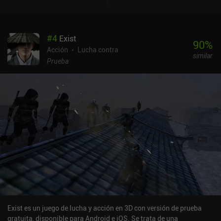
(aunque no son ni mucho menos necesarios). Una gran elección
para cualquier fan de los RPG de acción.
#
4
Exist
90
%
Acción
Lucha contra
similar
Prueba
Exist es un juego de lucha y acción en 3D con versión de prueba
gratuita, disponible para Android e iOS. Se trata de una