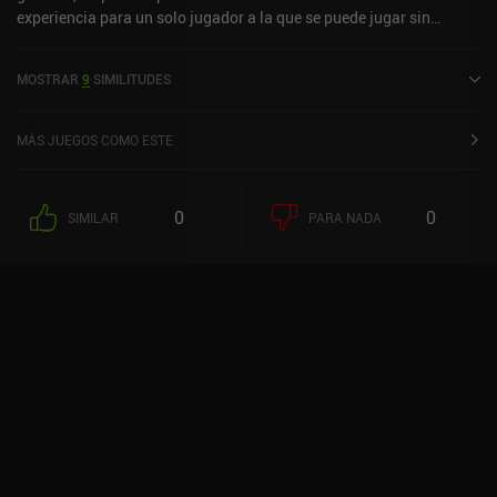
experiencia para un solo jugador a la que se puede jugar sin
conexión en modo horizontal. Exist se lanzó en octubre de 2023 y
cuenta actualmente con una valoración de 3,5 sobre 5,0 en Google
MOSTRAR
9
SIMILITUDES
Play y de 4,5 sobre 5,0 en la App Store de iOS.
MÁS JUEGOS COMO ESTE
0
0
SIMILAR
PARA NADA