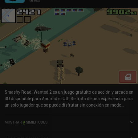
Gratis
Smashy Road: Wanted 2 es un juego gratuito de acción y arcade en
3D disponible para Android e iOS. Se trata de una experiencia para
un solo jugador que se puede disfrutar sin conexión en modo
horizontal. Smashy Road: Wanted 2 salió a la venta en agosto de
2020 y cuenta actualmente con una valoración de 4 sobre 5,0 en
MOSTRAR
9
SIMILITUDES
Google Play y de 4,8 sobre 5,0 en la App Store de iOS.