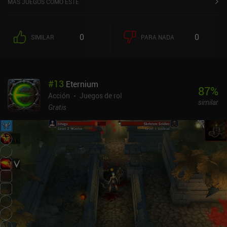
MÁS JUEGOS COMO ESTE
0
0
SIMILAR
PARA NADA
#
13
Eternium
87
%
Acción
Juegos de rol
similar
Gratis