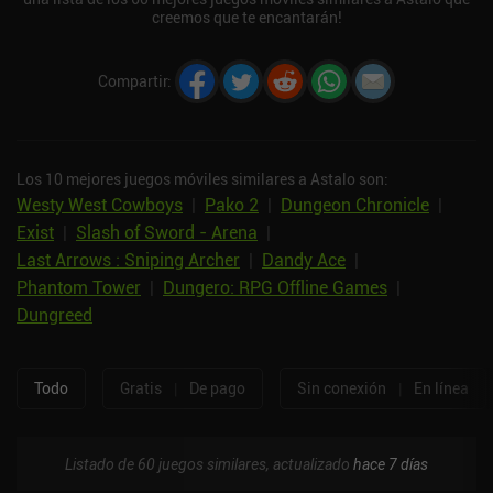
creemos que te encantarán!
Compartir
:
Los 10 mejores juegos móviles similares a Astalo son:
Westy West Cowboys
|
Pako 2
|
Dungeon Chronicle
|
Exist
|
Slash of Sword - Arena
|
Last Arrows : Sniping Archer
|
Dandy Ace
|
Phantom Tower
|
Dungero: RPG Offline Games
|
Dungreed
Todo
Gratis
|
De pago
Sin conexión
|
En línea
Listado de 60 juegos similares, actualizado
hace 7 días