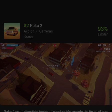
estrafalarios efectos de sonido crean un universo perfectamente
exagerado. Pero el juego sigue aburriendo con el tiempo. Ojalá
ofreciera más variedad de jugabilidad y más interacciones con el
entorno.
#
2
Pako 2
93
%
Acción
Carreras
similar
Gratis
Pako 2 es un divertido juego de conducción arcade sin fin en el que