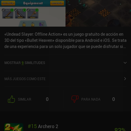
«Undead Slayer: Offline Action» es un juego gratuito de acción en
3D del tipo «Bullet Heaven» disponible para Android e iOS. Se trata
de una experiencia para un solo jugador que se puede disfrutar sin
conexión en modo vertical. Undead Slayer: Offline Action se lanzó
en septiembre de 2025 y cuenta actualmente con una valoración
MOSTRAR
9
SIMILITUDES
de 4,4 sobre 5,0 en Google Play y de 4,6 sobre 5,0 en la App Store
de iOS.
MÁS JUEGOS COMO ESTE
0
0
SIMILAR
PARA NADA
#
15
Archero 2
83
%