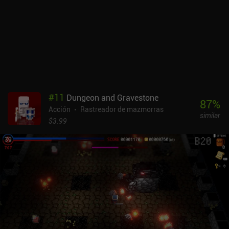
entre los PNJ. El movimiento centrado en correr y saltar es genial,
y los controles táctiles están bien. Pero el juego resulta realmente
increíble cuando se juega con un mando, que añade un control
asombroso durante el combate. El único inconveniente es que la
función de apuntar automáticamente no es útil cuando se usa el
mando, y me he visto obligado a tocar la pantalla para algunas
cosas menores pero necesarias. Dungreed es un juego premium de
4,99 $ sin anuncios ni iAP, lo que lo convierte en una opción
fantástica. No te puedes equivocar con este juego, ya que la
#
11
Dungeon and Gravestone
jugabilidad es muy divertida, los gráficos pixelados son geniales y
87
%
Acción
Rastreador de mazmorras
la música es increíble.
similar
$3.99