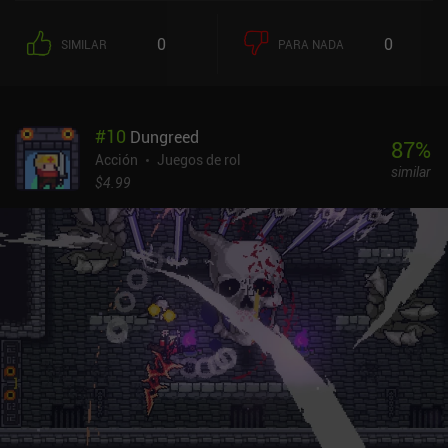
puertas a la siguiente planta. Y como podemos ver qué
recompensa nos espera tras cada puerta si sobrevivimos,
0
0
SIMILAR
PARA NADA
podemos ser algo estratégicos a la hora de elegir. Cuando
morimos, volvemos a casa. Aquí, podemos mejorar
permanentemente todo, desde las armas y el equipo hasta las
ventajas que aumentan las estadísticas de nuestro héroe. Incluso
#
10
Dungreed
podemos desbloquear profesiones, como la minería, que nos
87
%
permite extraer minerales de las mazmorras. Estos minerales
Acción
Juegos de rol
similar
pueden usarse después para fabricar equipo. Lo ames o lo odies, el
$4.99
juego también está lleno de recompensas diarias, objetos
gratuitos en la tienda y algunos eventos que se desbloquean más
adelante. Al final, nos topamos con un "muro" de progresión suave
que nos obliga a mejorar a nuestro héroe y sus objetos, lo cual es
muy caro. Desgraciadamente, en ese punto tenemos que pagar
dinero real para progresar más rápido o machacarnos. Dungero:
Archero Roguelike RPG se monetiza mediante anuncios
incentivados e iAPs de pago por ganar. Los anuncios se pueden
eliminar, pero el precio de 9,99 $ para hacerlo es bastante elevado.
No es mejor que Archero, pero tampoco peor. Una alternativa
decente si estás buscando una