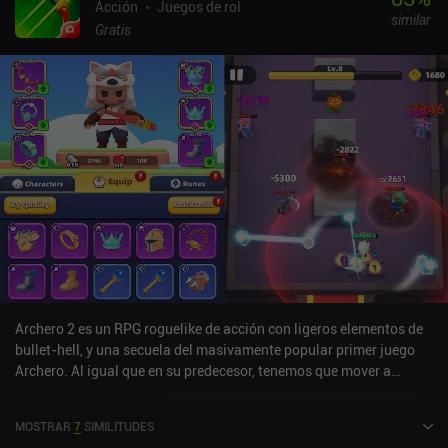
Acción
Juegos de rol
similar
Gratis
Archero 2 es un RPG roguelike de acción con ligeros elementos de
bullet-hell, y una secuela del masivamente popular primer juego
Archero. Al igual que en su predecesor, tenemos que mover a
nuestro personaje por pequeños mapas de una pantalla para
derrotar a todos los enemigos y evitar que nos golpeen. Además,
MOSTRAR
7
SIMILITUDES
nuestro personaje sólo ataca cuando no nos movemos, por lo que